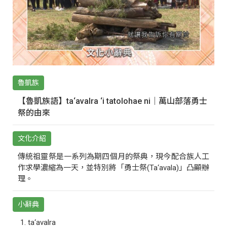
魯凱族
【魯凱族語】ta‘avalra ‘i tatolohae ni｜萬山部落勇士
祭的由來
文化介紹
傳統祖靈祭是一系列為期四個月的祭典，現今配合族人工
作求學濃縮為一天，並特別將「勇士祭(Ta‘avala)」凸顯辦
理。
小辭典
ta‘avalra