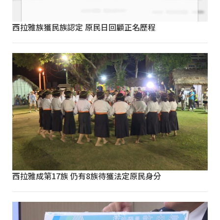
西拉雅族獲民族認定 原民日回顧正名歷程
西拉雅成第17族 仍有8族待獲法定原民身分