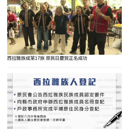
西拉雅族成第17族 原民日慶賀正名成功