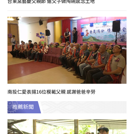
台東窯藝慶父親節 邀父子做陶碗感念土地
南投仁愛表揚16位模範父親 感謝爸爸辛勞
推薦新聞