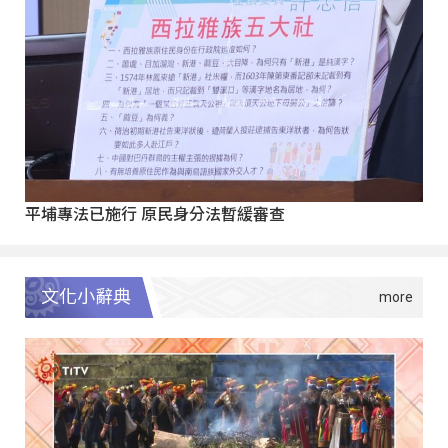
平埔專法已施行 原民身分法暫緩審查
文化小辭典