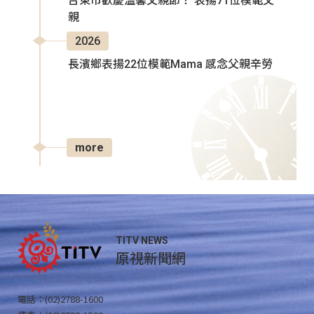
台東市歡慶溫馨父親節！ 表揚71位模範父
親
2026
長濱鄉表揚22位模範Mama 感念父親辛勞
more
TITV NEWS
原視新聞網
電話：(02)2788-1600