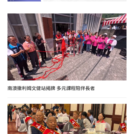
南澳撒利姆文健站揭牌 多元課程陪伴長者