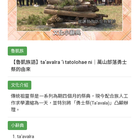
魯凱族
【魯凱族語】ta‘avalra ‘i tatolohae ni｜萬山部落勇士
祭的由來
文化介紹
傳統祖靈祭是一系列為期四個月的祭典，現今配合族人工
作求學濃縮為一天，並特別將「勇士祭(Ta‘avala)」凸顯辦
理。
小辭典
ta‘avalra