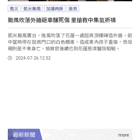
風災
凱米颱風
加護病房
搶救
颱風吹落外牆砸車釀死傷 童搶救中集氣祈禱
凱米颱風襲台，強風吹落了花蓮一處超商頂樓磚造外牆，砸
中當時停在超商門口的白色轎車，造成車內孩子重傷，而母
親則是不幸身亡，檢察官後續也到花蓮慈濟醫院相驗。
2024-07-26 12:32
最新新聞