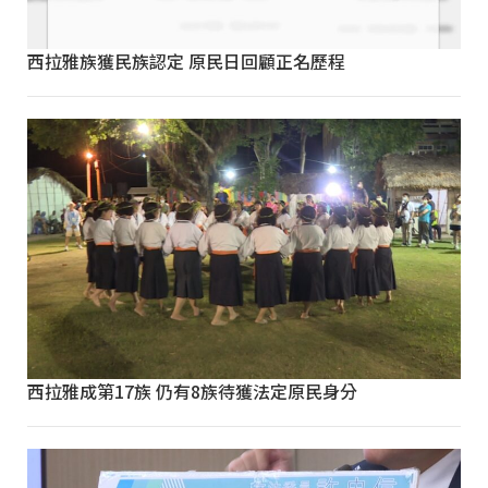
西拉雅族獲民族認定 原民日回顧正名歷程
西拉雅成第17族 仍有8族待獲法定原民身分