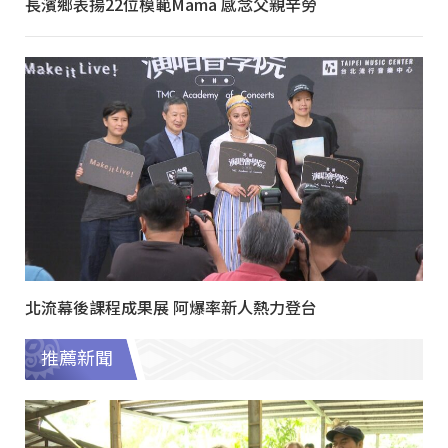
長濱鄉表揚22位模範Mama 感念父親辛勞
北流幕後課程成果展 阿爆率新人熱力登台
推薦新聞