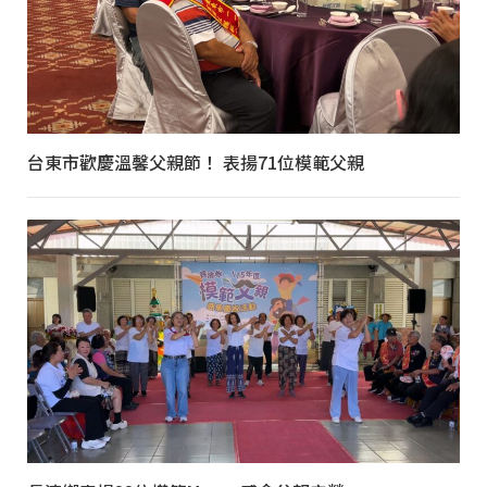
台東市歡慶溫馨父親節！ 表揚71位模範父親