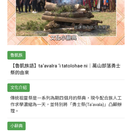
魯凱族
【魯凱族語】ta‘avalra ‘i tatolohae ni｜萬山部落勇士
祭的由來
文化介紹
傳統祖靈祭是一系列為期四個月的祭典，現今配合族人工
作求學濃縮為一天，並特別將「勇士祭(Ta‘avala)」凸顯辦
理。
小辭典