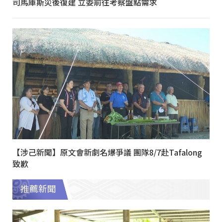
司馬庫斯災後復建 立委前往考察盤點需求
【涉己新聞】原文會新劇名爆爭議 團隊8/7赴Tafalong
致歉
推薦新聞