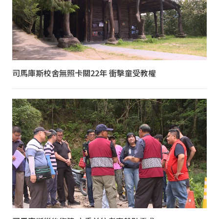
司馬庫斯校舍無照卡關22年 衝擊童受教權