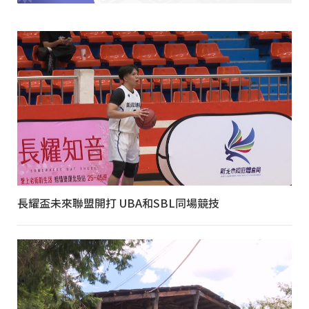
長耀盃未來聯盟開打 UBA和SBL同場競技