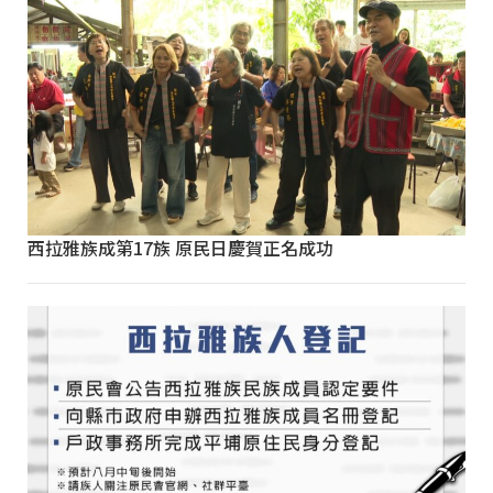
西拉雅族成第17族 原民日慶賀正名成功