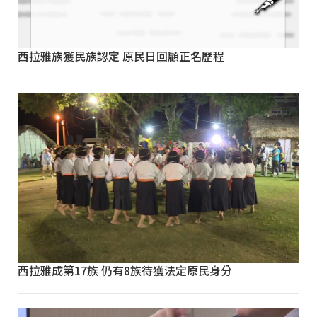
西拉雅族獲民族認定 原民日回顧正名歷程
西拉雅成第17族 仍有8族待獲法定原民身分