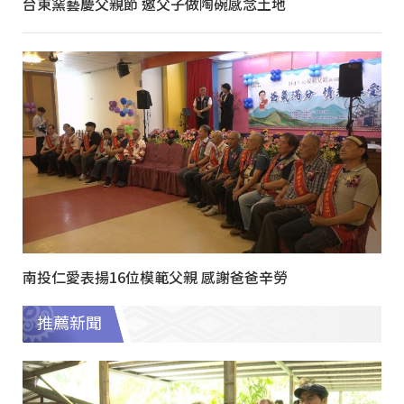
台東窯藝慶父親節 邀父子做陶碗感念土地
南投仁愛表揚16位模範父親 感謝爸爸辛勞
推薦新聞