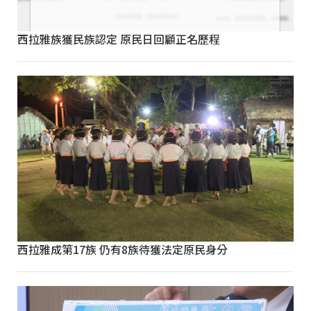
西拉雅族獲民族認定 原民日回顧正名歷程
西拉雅成第17族 仍有8族待獲法定原民身分