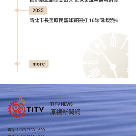
楊柳颱風路徑變數大 氣象署說明最新路徑
2025
新北市長盃原民籃球賽開打 16隊同場競技
more
TITV NEWS
原視新聞網
電話：(02)2788-1600