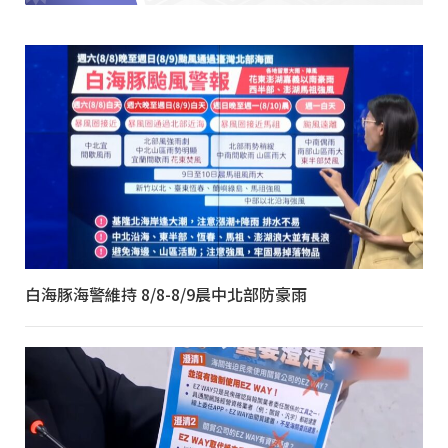
白海豚海警維持 8/8-8/9晨中北部防豪雨