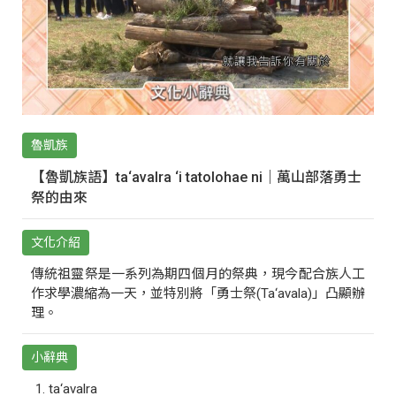
魯凱族
【魯凱族語】ta‘avalra ‘i tatolohae ni｜萬山部落勇士
祭的由來
文化介紹
傳統祖靈祭是一系列為期四個月的祭典，現今配合族人工
作求學濃縮為一天，並特別將「勇士祭(Ta‘avala)」凸顯辦
理。
小辭典
ta‘avalra