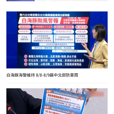
白海豚海警維持 8/8-8/9晨中北部防豪雨