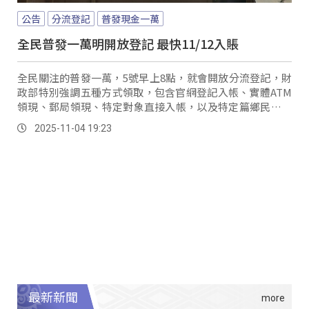
公告
分流登記
普發現金一萬
全民普發一萬明開放登記 最快11/12入賬
全民關注的普發一萬，5號早上8點，就會開放分流登記，財
政部特別強調五種方式領取，包含官網登記入帳、實體ATM
領現、郵局領現、特定對象直接入帳，以及特定篇鄉民眾造
冊發放，然而，財政部政務次長阮清華呼籲民眾多加利用
2025-11-04 19:23
&#8221;登記入帳&#8221;方式，透過網路登記，1萬元就能
直接匯入指定帳戶，安全又便利。
最新新聞