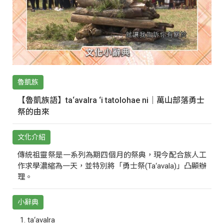
魯凱族
【魯凱族語】ta‘avalra ‘i tatolohae ni｜萬山部落勇士
祭的由來
文化介紹
傳統祖靈祭是一系列為期四個月的祭典，現今配合族人工
作求學濃縮為一天，並特別將「勇士祭(Ta‘avala)」凸顯辦
理。
小辭典
ta‘avalra