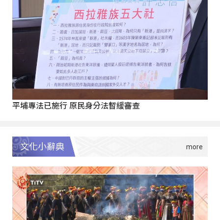
平埔專法已施行 原民身分法暫緩審查
文化小辭典