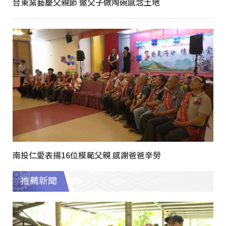
台東窯藝慶父親節 邀父子做陶碗感念土地
南投仁愛表揚16位模範父親 感謝爸爸辛勞
推薦新聞