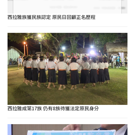
西拉雅族獲民族認定 原民日回顧正名歷程
西拉雅成第17族 仍有8族待獲法定原民身分