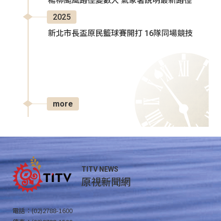
楊柳颱風路徑變數大 氣象署說明最新路徑
2025
新北市長盃原民籃球賽開打 16隊同場競技
more
TITV NEWS
原視新聞網
電話：(02)2788-1600