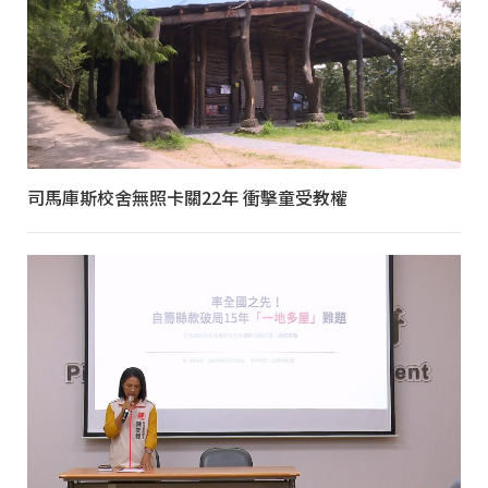
司馬庫斯校舍無照卡關22年 衝擊童受教權