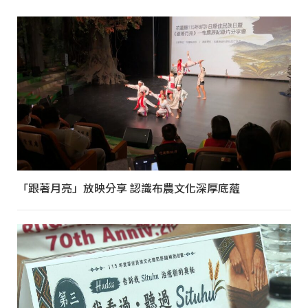
「跟著月亮」放映分享 認識布農文化深厚底蘊