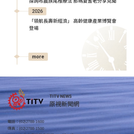
探詢布農族尾椎療法 那瑪夏耆老分享見聞
2026
「領航長壽新經濟」 高齡健康產業博覽會
登場
more
TITV NEWS
原視新聞網
電話：(02)2788-1600
傳真：(02)2788-1500