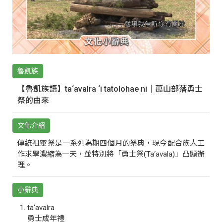
魯凱族
【魯凱族語】ta‘avalra ‘i tatolohae ni｜萬山部落勇士
祭的由來
文化介紹
傳統祖靈祭是一系列為期四個月的祭典，現今配合族人工
作求學濃縮為一天，並特別將「勇士祭(Ta‘avala)」凸顯辦
理。
小辭典
ta‘avalra
勇士成年禮