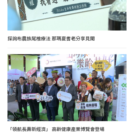
探詢布農族尾椎療法 那瑪夏耆老分享見聞
「領航長壽新經濟」 高齡健康產業博覽會登場