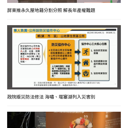
屏東推永久屋地籍分割分照 解長年產權難題
政院版災防法修法 海嘯、堰塞湖列入災害別