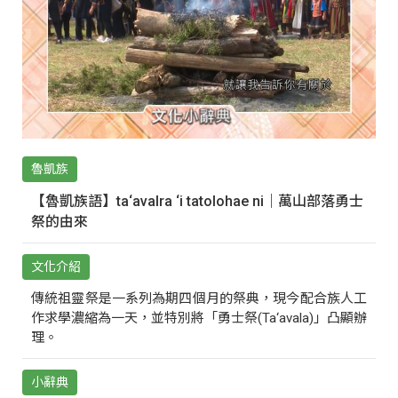
魯凱族
【魯凱族語】ta‘avalra ‘i tatolohae ni｜萬山部落勇士
祭的由來
文化介紹
傳統祖靈祭是一系列為期四個月的祭典，現今配合族人工
作求學濃縮為一天，並特別將「勇士祭(Ta‘avala)」凸顯辦
理。
小辭典