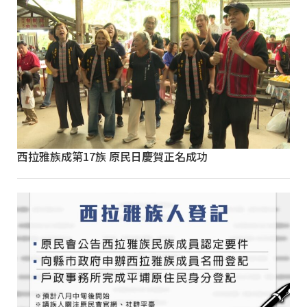
西拉雅族成第17族 原民日慶賀正名成功