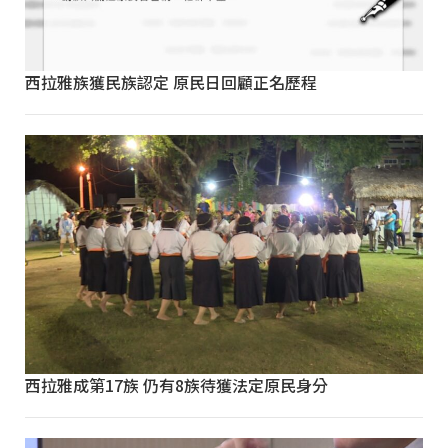
西拉雅族獲民族認定 原民日回顧正名歷程
西拉雅成第17族 仍有8族待獲法定原民身分