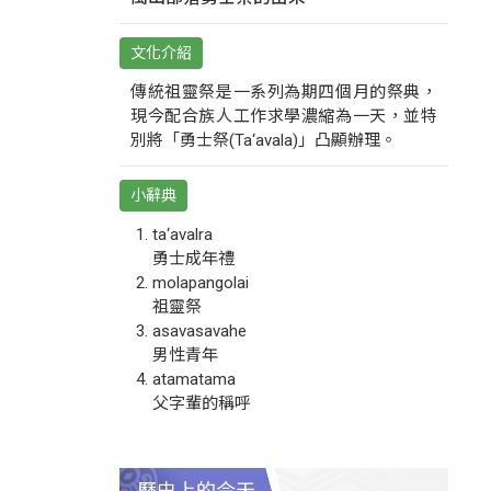
文化介紹
傳統祖靈祭是一系列為期四個月的祭典，
現今配合族人工作求學濃縮為一天，並特
別將「勇士祭(Ta‘avala)」凸顯辦理。
小辭典
ta‘avalra
勇士成年禮
molapangolai
祖靈祭
asavasavahe
男性青年
atamatama
父字輩的稱呼
歷史上的今天