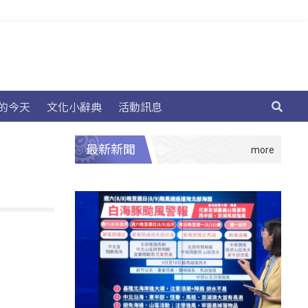
的今天
文化小辭典
活動訊息
最新新聞