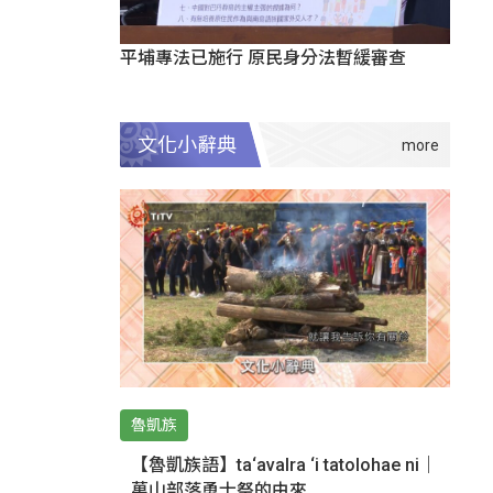
平埔專法已施行 原民身分法暫緩審查
文化小辭典
魯凱族
【魯凱族語】ta‘avalra ‘i tatolohae ni｜
萬山部落勇士祭的由來