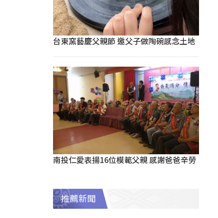
台東窯藝慶父親節 邀父子做陶碗感念土地
南投仁愛表揚16位模範父親 感謝爸爸辛勞
推薦新聞