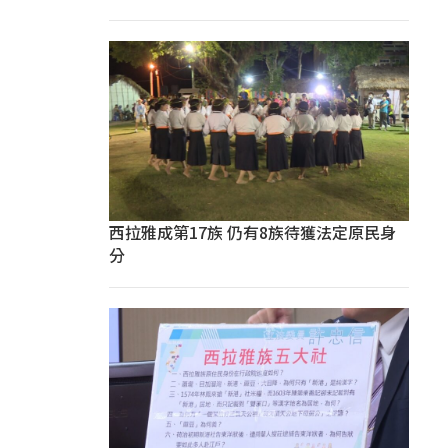
西拉雅成第17族 仍有8族待獲法定原民身
分