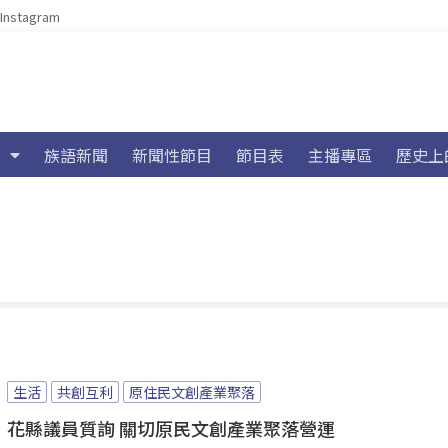
Instagram
族語新聞
新聞性節目
節目表
主播專區
歷史上
生活
共創互利
原住民文創產業聚落
花縣議員質詢 關切原民文創產業聚落營運