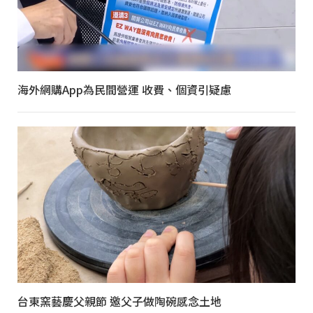
海外網購App為民間營運 收費、個資引疑慮
台東窯藝慶父親節 邀父子做陶碗感念土地