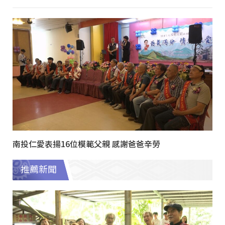
南投仁愛表揚16位模範父親 感謝爸爸辛勞
推薦新聞