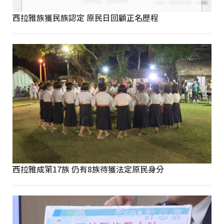
西拉雅族獲民族認定 原民日回顧正名歷程
西拉雅成第17族 仍有8族待獲法定原民身分