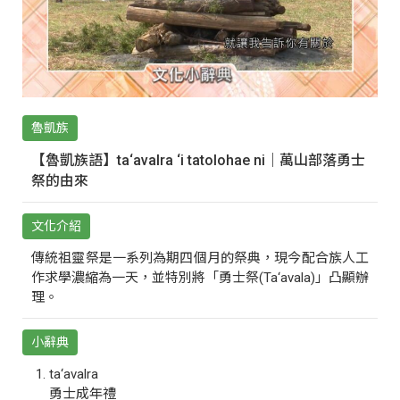
魯凱族
【魯凱族語】ta‘avalra ‘i tatolohae ni｜萬山部落勇士
祭的由來
文化介紹
傳統祖靈祭是一系列為期四個月的祭典，現今配合族人工
作求學濃縮為一天，並特別將「勇士祭(Ta‘avala)」凸顯辦
理。
小辭典
ta‘avalra
勇士成年禮