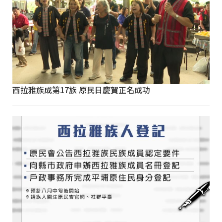
西拉雅族成第17族 原民日慶賀正名成功