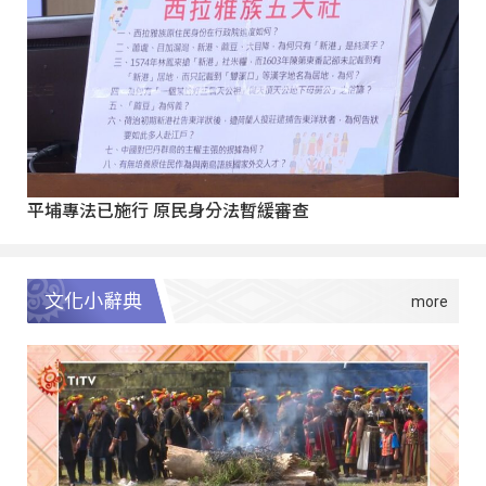
平埔專法已施行 原民身分法暫緩審查
文化小辭典