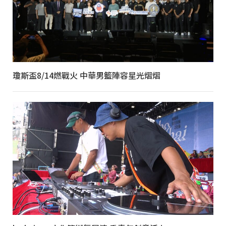
瓊斯盃8/14燃戰火 中華男籃陣容星光熠熠