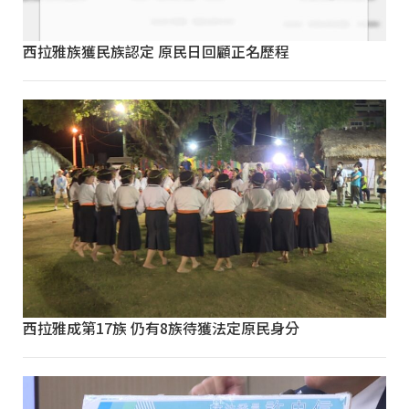
西拉雅族獲民族認定 原民日回顧正名歷程
西拉雅成第17族 仍有8族待獲法定原民身分