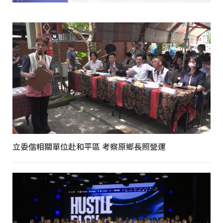
立委偕相關單位赴和平區 考察原鄉長照營運