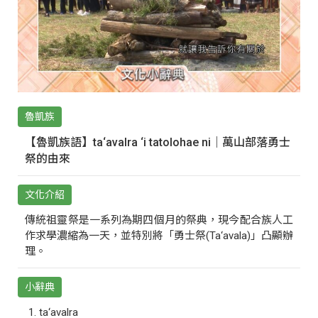
魯凱族
【魯凱族語】ta‘avalra ‘i tatolohae ni｜萬山部落勇士
祭的由來
文化介紹
傳統祖靈祭是一系列為期四個月的祭典，現今配合族人工
作求學濃縮為一天，並特別將「勇士祭(Ta‘avala)」凸顯辦
理。
小辭典
ta‘avalra