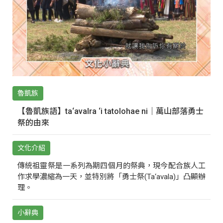
魯凱族
【魯凱族語】ta‘avalra ‘i tatolohae ni｜萬山部落勇士
祭的由來
文化介紹
傳統祖靈祭是一系列為期四個月的祭典，現今配合族人工
作求學濃縮為一天，並特別將「勇士祭(Ta‘avala)」凸顯辦
理。
小辭典