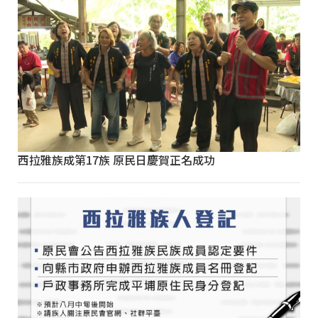
西拉雅族成第17族 原民日慶賀正名成功