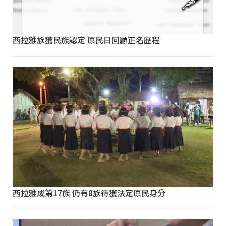
西拉雅族獲民族認定 原民日回顧正名歷程
西拉雅成第17族 仍有8族待獲法定原民身分