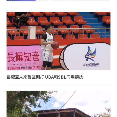
長耀盃未來聯盟開打 UBA和SBL同場競技