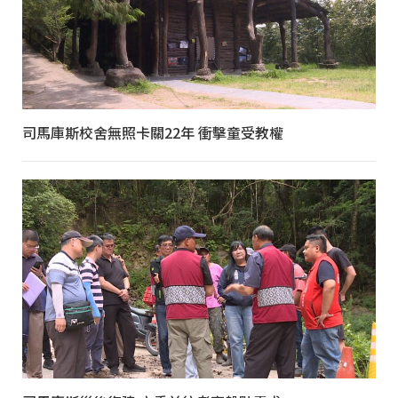
司馬庫斯校舍無照卡關22年 衝擊童受教權