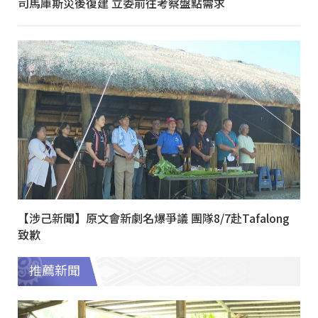
司馬庫斯災後復建 立委前往考察盤點需求
【涉己新聞】原文會新劇名爆爭議 團隊8/7赴Tafalong
致歉
推薦新聞