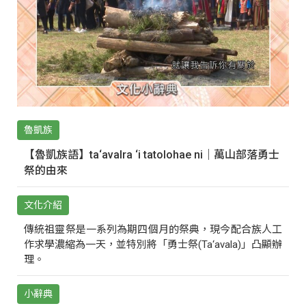
魯凱族
【魯凱族語】ta‘avalra ‘i tatolohae ni｜萬山部落勇士
祭的由來
文化介紹
傳統祖靈祭是一系列為期四個月的祭典，現今配合族人工
作求學濃縮為一天，並特別將「勇士祭(Ta‘avala)」凸顯辦
理。
小辭典