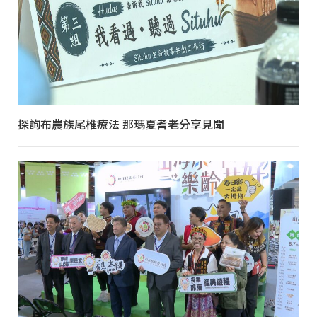
探詢布農族尾椎療法 那瑪夏耆老分享見聞