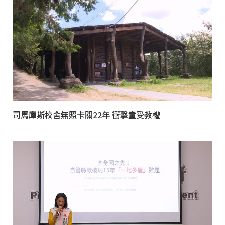
司馬庫斯校舍無照卡關22年 衝擊童受教權