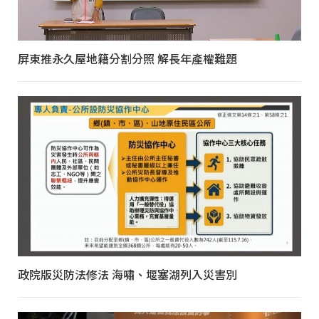
屏東推永久屋地籍分割分照 解長年產權難題
政院版災防法修法 海嘯、堰塞湖列入災害別