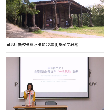
司馬庫斯校舍無照卡關22年 衝擊童受教權