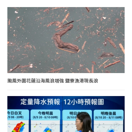
颱風外圍花蓮沿海風浪增強 鹽寮漁港現長浪