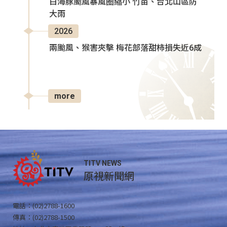
白海豚颱風暴風圈縮小 竹苗、台北山區防
大雨
2026
兩颱風、猴害夾擊 梅花部落甜柿損失近6成
more
TITV NEWS
原視新聞網
電話：(02)2788-1600
傳真：(02)2788-1500