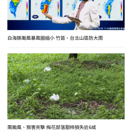
白海豚颱風暴風圈縮小 竹苗、台北山區防大雨
兩颱風、猴害夾擊 梅花部落甜柿損失近6成