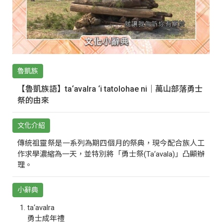
魯凱族
【魯凱族語】ta‘avalra ‘i tatolohae ni｜萬山部落勇士
祭的由來
文化介紹
傳統祖靈祭是一系列為期四個月的祭典，現今配合族人工
作求學濃縮為一天，並特別將「勇士祭(Ta‘avala)」凸顯辦
理。
小辭典
ta‘avalra
勇士成年禮