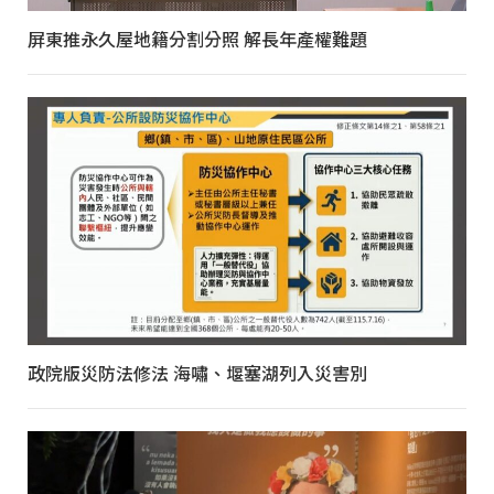
屏東推永久屋地籍分割分照 解長年產權難題
政院版災防法修法 海嘯、堰塞湖列入災害別