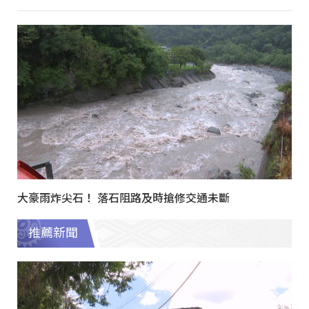
大豪雨炸尖石！ 落石阻路及時搶修交通未斷
推薦新聞