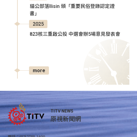
貓公部落Ilisin 頒「重要民俗登錄認定證
書」
2025
823核三重啟公投 中選會辦5場意見發表會
more
TITV NEWS
原視新聞網
電話：(02)2788-1600