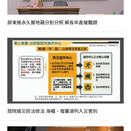
屏東推永久屋地籍分割分照 解長年產權難題
政院版災防法修法 海嘯、堰塞湖列入災害別