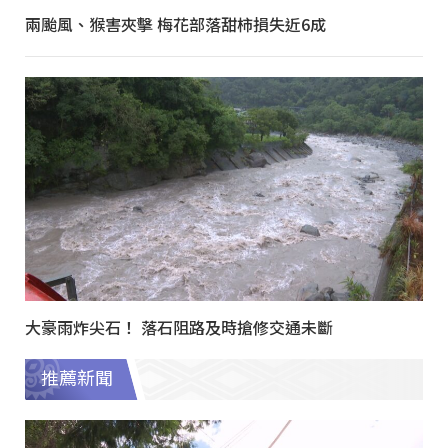
兩颱風、猴害夾擊 梅花部落甜柿損失近6成
大豪雨炸尖石！ 落石阻路及時搶修交通未斷
推薦新聞