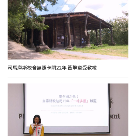
司馬庫斯校舍無照卡關22年 衝擊童受教權