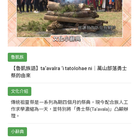
魯凱族
【魯凱族語】ta‘avalra ‘i tatolohae ni｜萬山部落勇士
祭的由來
文化介紹
傳統祖靈祭是一系列為期四個月的祭典，現今配合族人工
作求學濃縮為一天，並特別將「勇士祭(Ta‘avala)」凸顯辦
理。
小辭典