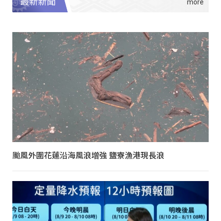
最新新聞
颱風外圍花蓮沿海風浪增強 鹽寮漁港現長浪