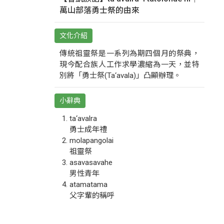
萬山部落勇士祭的由來
文化介紹
傳統祖靈祭是一系列為期四個月的祭典，
現今配合族人工作求學濃縮為一天，並特
別將「勇士祭(Ta‘avala)」凸顯辦理。
小辭典
ta‘avalra
勇士成年禮
molapangolai
祖靈祭
asavasavahe
男性青年
atamatama
父字輩的稱呼