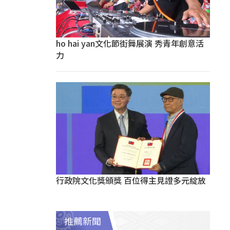
ho hai yan文化節街舞展演 秀青年創意活
力
行政院文化獎頒獎 百位得主見證多元綻放
推薦新聞