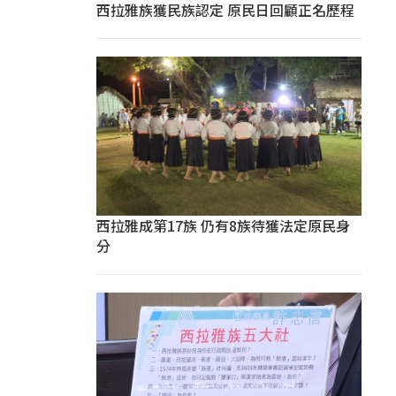
西拉雅族獲民族認定 原民日回顧正名歷程
西拉雅成第17族 仍有8族待獲法定原民身
分