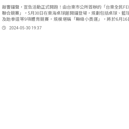
敲響鑼聲，宣告活動正式開跑！由台東市公所首辦的「台東全民FE
聯合競賽」，5月30日在東海桌球館開鑼登場，規劃包括桌球、籃
及跆拳道等9項體育競賽，規模堪稱「縣級小奧運」，將於6月16
27日陸續開賽。
2024-05-30 19:37