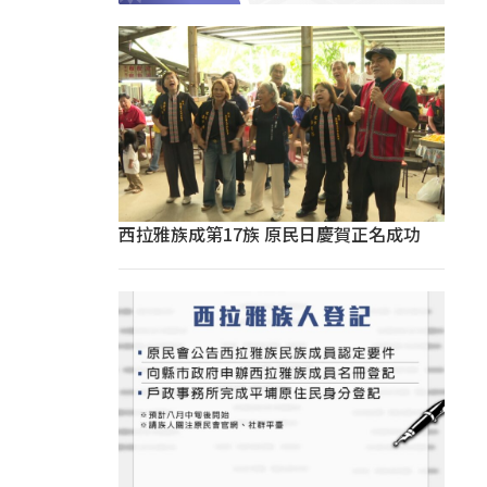
西拉雅族成第17族 原民日慶賀正名成功