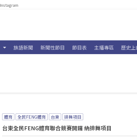
Instagram
族語新聞
新聞性節目
節目表
主播專區
歷史上
體育
全民FENG體育
台東
排舞項目
台東全民FENG體育聯合競賽開鑼 納排舞項目