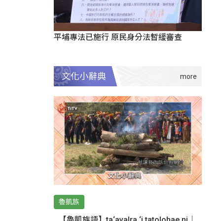
平埔專法已施行 原民身分法暫緩審查
文化小辭典
魯凱族
【魯凱族語】ta‘avalra ‘i tatolohae ni｜