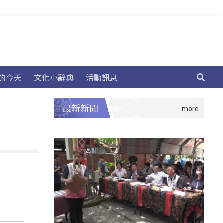
的今天
文化小辭典
活動訊息
最新新聞