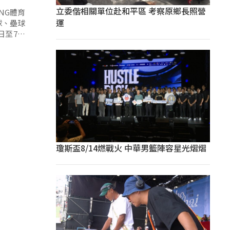
立委偕相關單位赴和平區 考察原鄉長照營
NG體育
運
球、壘球
日至7月
瓊斯盃8/14燃戰火 中華男籃陣容星光熠熠