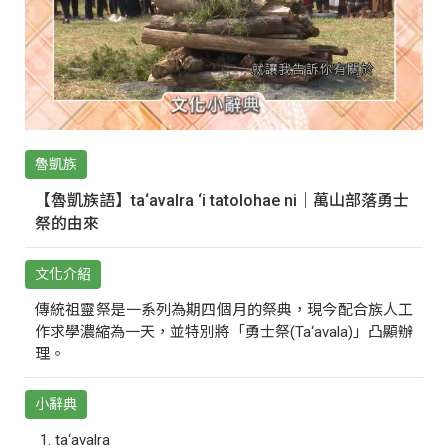
魯凱族
【魯凱族語】ta‘avalra ‘i tatolohae ni｜萬山部落勇士
祭的由來
文化介紹
傳統祖靈祭是一系列為期四個月的祭典，現今配合族人工
作求學濃縮為一天，並特別將「勇士祭(Ta‘avala)」凸顯辦
理。
小辭典
ta‘avalra