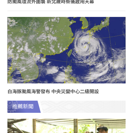
防颱風環流外圍襲 新北歲時祭儀啟用天幕
白海豚颱風海警發布 中央災變中心二級開設
推薦新聞