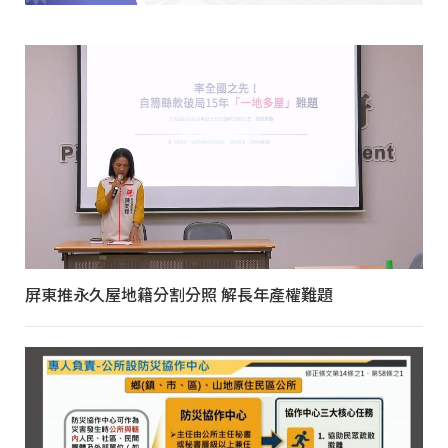
屏東推永久屋地籍分割分照 解長年產權難題