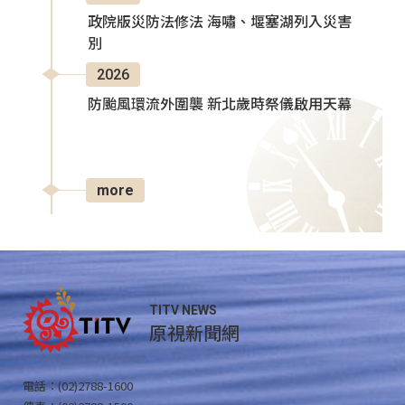
政院版災防法修法 海嘯、堰塞湖列入災害
別
2026
防颱風環流外圍襲 新北歲時祭儀啟用天幕
more
TITV NEWS
原視新聞網
電話：(02)2788-1600