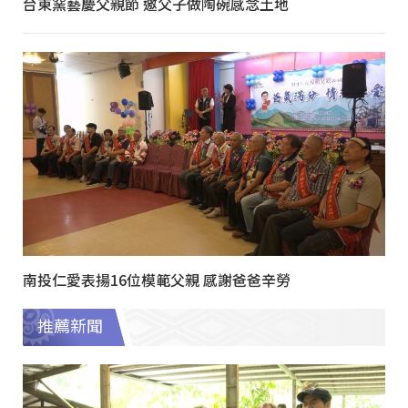
台東窯藝慶父親節 邀父子做陶碗感念土地
南投仁愛表揚16位模範父親 感謝爸爸辛勞
推薦新聞