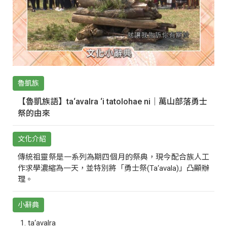
魯凱族
【魯凱族語】ta‘avalra ‘i tatolohae ni｜萬山部落勇士
祭的由來
文化介紹
傳統祖靈祭是一系列為期四個月的祭典，現今配合族人工
作求學濃縮為一天，並特別將「勇士祭(Ta‘avala)」凸顯辦
理。
小辭典
ta‘avalra