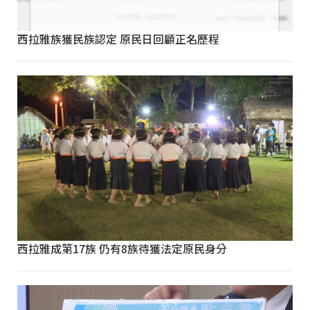
西拉雅族獲民族認定 原民日回顧正名歷程
西拉雅成第17族 仍有8族待獲法定原民身分