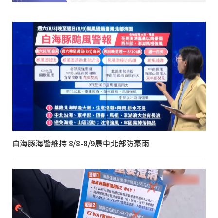
白海豚海警維持 8/8-8/9晨中北部防豪雨