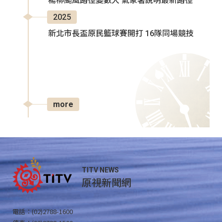
楊柳颱風路徑變數大 氣象署說明最新路徑
2025
新北市長盃原民籃球賽開打 16隊同場競技
more
TITV NEWS
原視新聞網
電話：(02)2788-1600