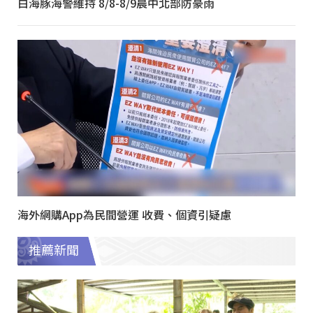
白海豚海警維持 8/8-8/9晨中北部防豪雨
海外網購App為民間營運 收費、個資引疑慮
推薦新聞