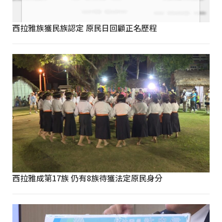
西拉雅族獲民族認定 原民日回顧正名歷程
西拉雅成第17族 仍有8族待獲法定原民身分