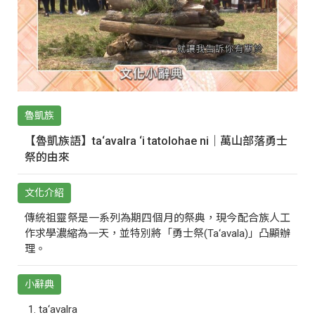
魯凱族
【魯凱族語】ta‘avalra ‘i tatolohae ni｜萬山部落勇士
祭的由來
文化介紹
傳統祖靈祭是一系列為期四個月的祭典，現今配合族人工
作求學濃縮為一天，並特別將「勇士祭(Ta‘avala)」凸顯辦
理。
小辭典
ta‘avalra