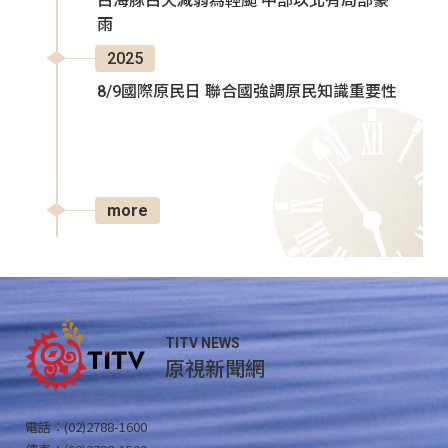
白海豚白天減弱為輕颱 中部以北有局部豪
雨
2025
8/9國際原民日 聯合國強調原民知識重要性
more
TITV NEWS
原視新聞網
電話：(02)2788-1600