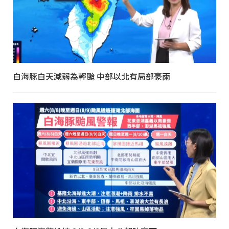
白海豚白天減弱為輕颱 中部以北有局部豪雨