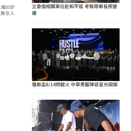
立委偕相關單位赴和平區 考察原鄉長照營
羅85部
運
以聲音入
瓊斯盃8/14燃戰火 中華男籃陣容星光熠熠