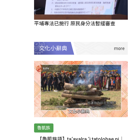
平埔專法已施行 原民身分法暫緩審查
文化小辭典
魯凱族
【魯凱族語】ta‘avalra ‘i tatolohae ni｜