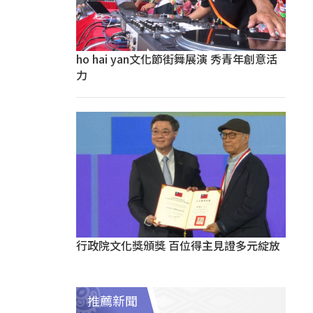
ho hai yan文化節街舞展演 秀青年創意活
力
行政院文化獎頒獎 百位得主見證多元綻放
推薦新聞