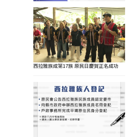
西拉雅族成第17族 原民日慶賀正名成功