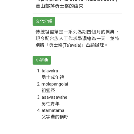
萬山部落勇士祭的由來
文化介紹
傳統祖靈祭是一系列為期四個月的祭典，
現今配合族人工作求學濃縮為一天，並特
別將「勇士祭(Ta‘avala)」凸顯辦理。
小辭典
ta‘avalra
勇士成年禮
molapangolai
祖靈祭
asavasavahe
男性青年
atamatama
父字輩的稱呼