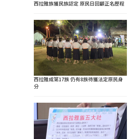
西拉雅族獲民族認定 原民日回顧正名歷程
西拉雅成第17族 仍有8族待獲法定原民身
分