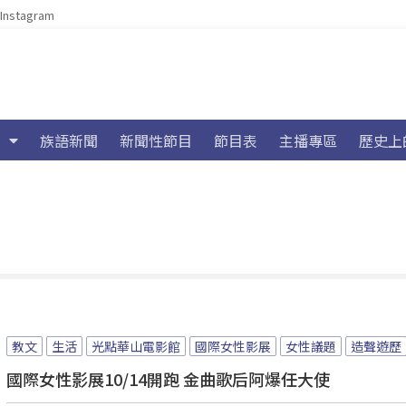
Instagram
族語新聞
新聞性節目
節目表
主播專區
歷史上
教文
生活
光點華山電影館
國際女性影展
女性議題
造聲遊歷
國際女性影展10/14開跑 金曲歌后阿爆任大使