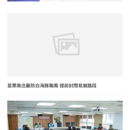
苗栗南庄嚴防白海豚颱風 提前封閉易崩路段