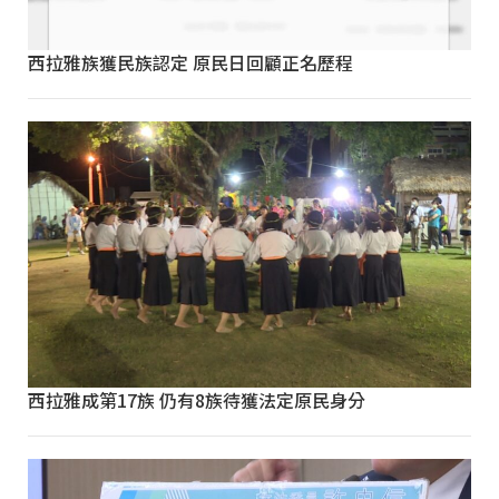
西拉雅族獲民族認定 原民日回顧正名歷程
西拉雅成第17族 仍有8族待獲法定原民身分