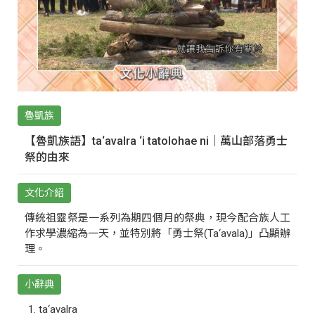
魯凱族
【魯凱族語】ta‘avalra ‘i tatolohae ni｜萬山部落勇士
祭的由來
文化介紹
傳統祖靈祭是一系列為期四個月的祭典，現今配合族人工
作求學濃縮為一天，並特別將「勇士祭(Ta‘avala)」凸顯辦
理。
小辭典
ta‘avalra