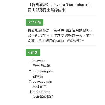
【魯凱族語】ta‘avalra ‘i tatolohae ni｜
萬山部落勇士祭的由來
文化介紹
傳統祖靈祭是一系列為期四個月的祭典，
現今配合族人工作求學濃縮為一天，並特
別將「勇士祭(Ta‘avala)」凸顯辦理。
小辭典
ta‘avalra
勇士成年禮
molapangolai
祖靈祭
asavasavahe
男性青年
atamatama
父字輩的稱呼