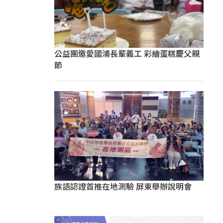
公益團邀愛國浦長輩義工 彩繪蛋糕慶父親
節
族語認證首推在地測驗 屏東舉辦說明會