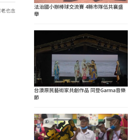
法治國小辦棒球交流賽 4縣市隊伍共襄盛
耆老也念
舉
台澳原民藝術家共創作品 同登Garma音樂
節