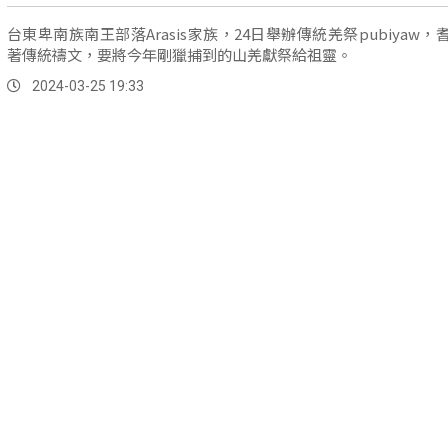
台東卑南族南王部落Arasis家族，24日舉辦傳統羌祭pubiyaw，
著傳統禱文，要將今年剛獵捕到的山羌獻祭給祖靈。
2024-03-25 19:33