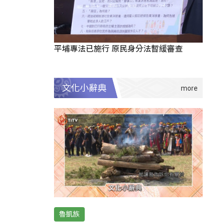
平埔專法已施行 原民身分法暫緩審查
文化小辭典
魯凱族