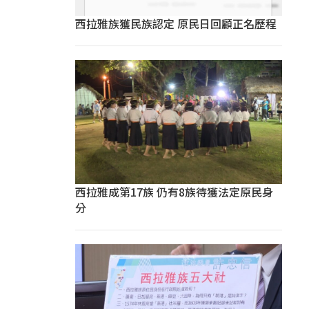
西拉雅族獲民族認定 原民日回顧正名歷程
西拉雅成第17族 仍有8族待獲法定原民身
分