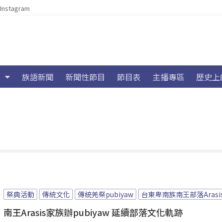
Instagram
族語新聞
新聞性節目
節目表
主播專區
歷史上
祭典活動
傳統文化
傳統羌祭pubiyaw
台東卑南族南王部落Arasi
南王Arasis家族辦pubiyaw 延續部落文化軌跡