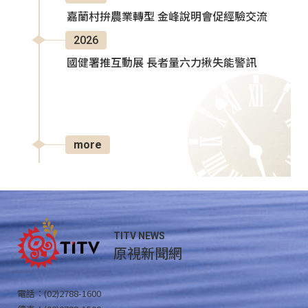
嘉蘭村拚農業轉型 金峰說明會促經驗交流
2026
國健署推互動展 長者量六力揪失能警訊
more
TITV NEWS
原視新聞網
電話：(02)2788-1600