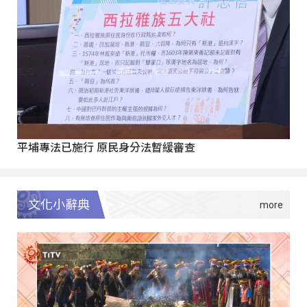
平埔專法已施行 原民身分法暫緩審查
文化小辭典