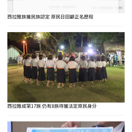
西拉雅族獲民族認定 原民日回顧正名歷程
西拉雅成第17族 仍有8族待獲法定原民身分