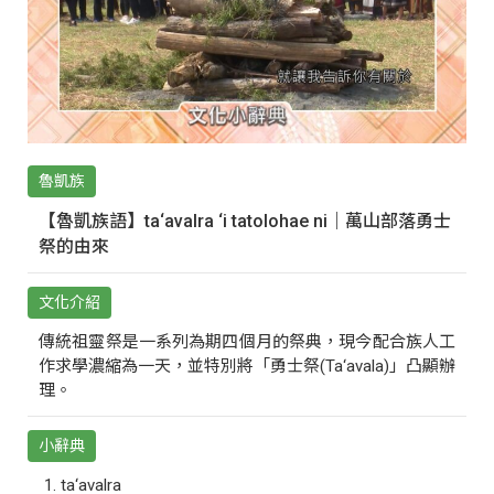
魯凱族
【魯凱族語】ta‘avalra ‘i tatolohae ni｜萬山部落勇士
祭的由來
文化介紹
傳統祖靈祭是一系列為期四個月的祭典，現今配合族人工
作求學濃縮為一天，並特別將「勇士祭(Ta‘avala)」凸顯辦
理。
小辭典
ta‘avalra