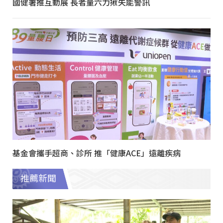
國健署推互動展 長者量六力揪失能警訊
基金會攜手超商、診所 推「健康ACE」遠離疾病
推薦新聞