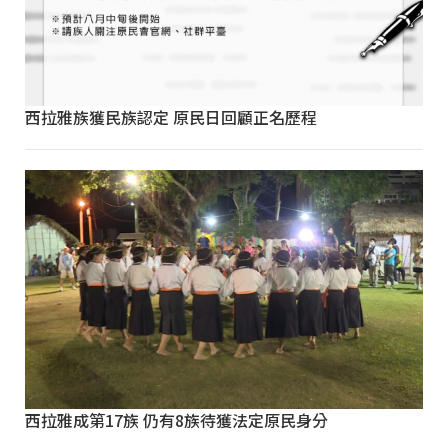
西拉雅族獲民族認定 原民日回顧正名歷程
西拉雅成第17族 仍有8族待獲法定原民身分