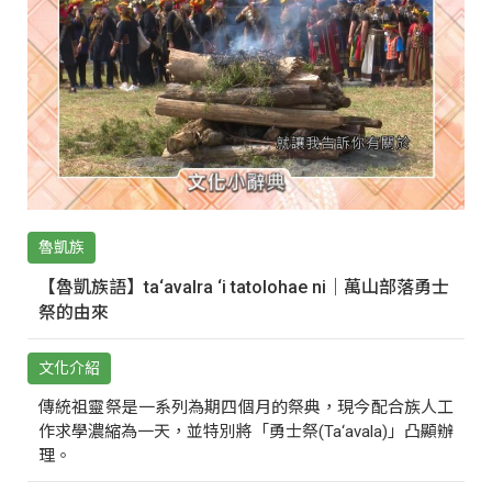
魯凱族
【魯凱族語】ta‘avalra ‘i tatolohae ni｜萬山部落勇士
祭的由來
文化介紹
傳統祖靈祭是一系列為期四個月的祭典，現今配合族人工
作求學濃縮為一天，並特別將「勇士祭(Ta‘avala)」凸顯辦
理。