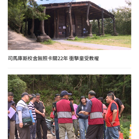
司馬庫斯校舍無照卡關22年 衝擊童受教權