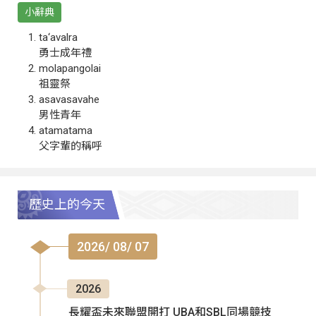
小辭典
ta‘avalra
勇士成年禮
molapangolai
祖靈祭
asavasavahe
男性青年
atamatama
父字輩的稱呼
歷史上的今天
2026/ 08/ 07
2026
長耀盃未來聯盟開打 UBA和SBL同場競技