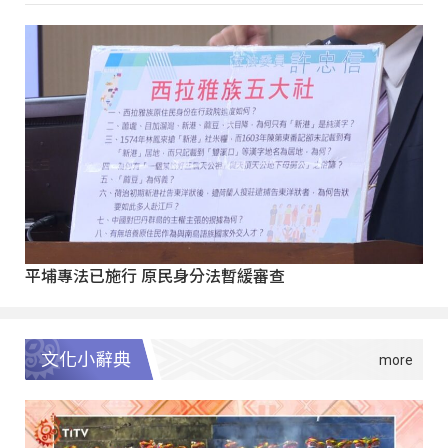
平埔專法已施行 原民身分法暫緩審查
文化小辭典