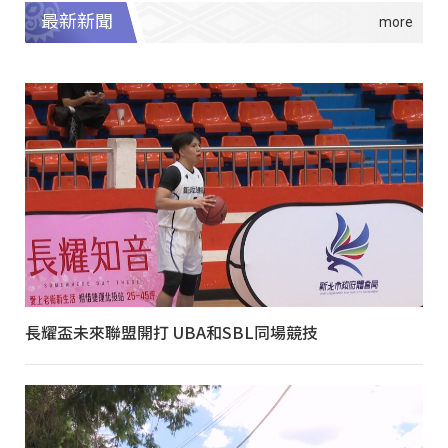
最新新聞
長耀盃未來聯盟開打 UBA和SBL同場競技