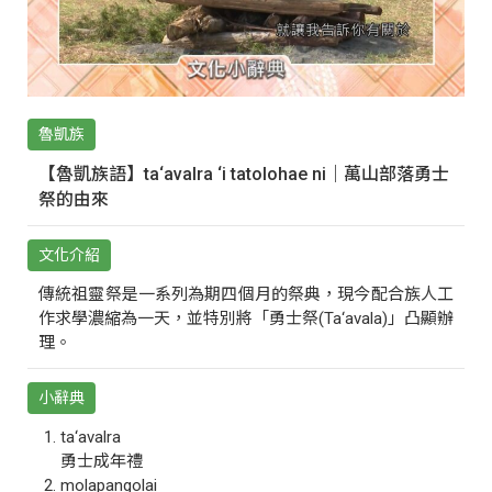
魯凱族
【魯凱族語】ta‘avalra ‘i tatolohae ni｜萬山部落勇士
祭的由來
文化介紹
傳統祖靈祭是一系列為期四個月的祭典，現今配合族人工
作求學濃縮為一天，並特別將「勇士祭(Ta‘avala)」凸顯辦
理。
小辭典
ta‘avalra
勇士成年禮
molapangolai