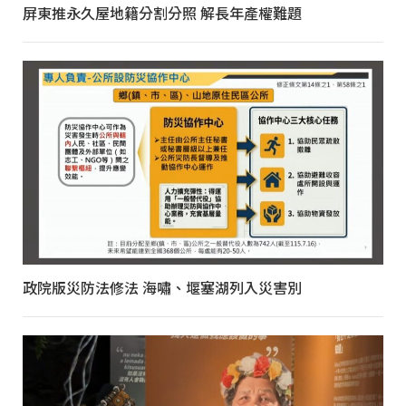
屏東推永久屋地籍分割分照 解長年產權難題
政院版災防法修法 海嘯、堰塞湖列入災害別