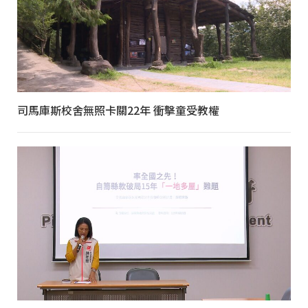
司馬庫斯校舍無照卡關22年 衝擊童受教權