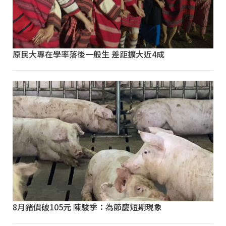
原民大專在學率落後一般生 差距擴大近4成
8月豬價破105元 陳駿季：為節慶短期現象