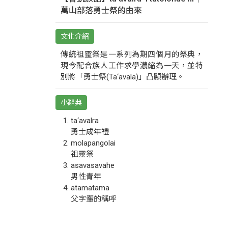
萬山部落勇士祭的由來
文化介紹
傳統祖靈祭是一系列為期四個月的祭典，
現今配合族人工作求學濃縮為一天，並特
別將「勇士祭(Ta‘avala)」凸顯辦理。
小辭典
ta‘avalra
勇士成年禮
molapangolai
祖靈祭
asavasavahe
男性青年
atamatama
父字輩的稱呼