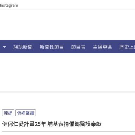
Instagram
族語新聞
新聞性節目
節目表
主播專區
歷史上
原鄉
偏鄉醫護
健保仁愛計畫25年 埔基表揚偏鄉醫護奉獻