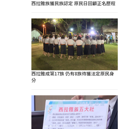
西拉雅族獲民族認定 原民日回顧正名歷程
西拉雅成第17族 仍有8族待獲法定原民身
分