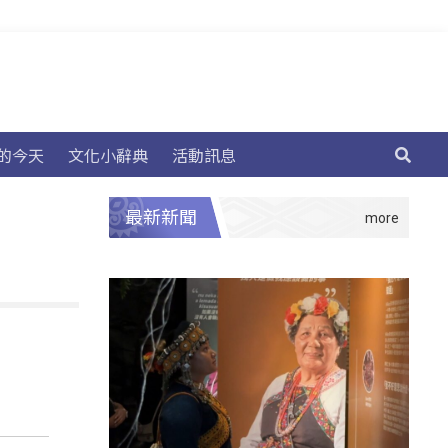
的今天
文化小辭典
活動訊息
最新新聞