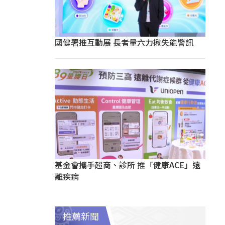
國健署推互動展 長者量六力揪失能警訊
基金會攜手超商、診所 推「健康ACE」遠
離疾病
推薦新聞