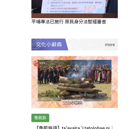
平埔專法已施行 原民身分法暫緩審查
文化小辭典
魯凱族
【魯凱族語】ta‘avalra ‘i tatolohae ni｜