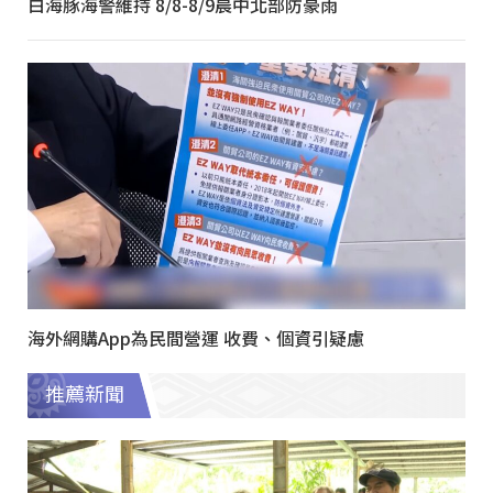
白海豚海警維持 8/8-8/9晨中北部防豪雨
海外網購App為民間營運 收費、個資引疑慮
推薦新聞