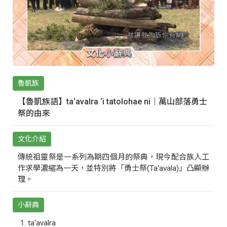
魯凱族
【魯凱族語】ta‘avalra ‘i tatolohae ni｜萬山部落勇士
祭的由來
文化介紹
傳統祖靈祭是一系列為期四個月的祭典，現今配合族人工
作求學濃縮為一天，並特別將「勇士祭(Ta‘avala)」凸顯辦
理。
小辭典
ta‘avalra