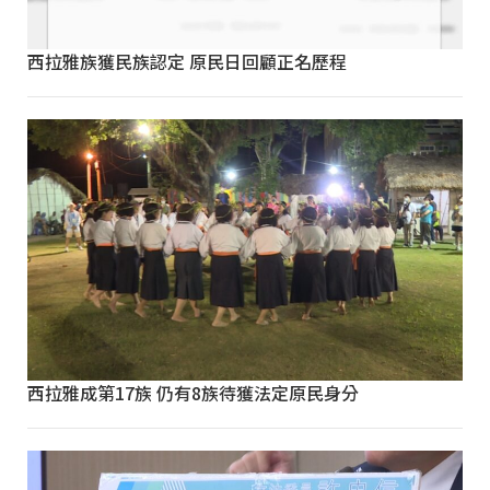
西拉雅族獲民族認定 原民日回顧正名歷程
西拉雅成第17族 仍有8族待獲法定原民身分