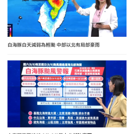
白海豚白天減弱為輕颱 中部以北有局部豪雨