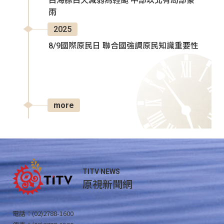
白海豚白天減弱為輕颱 中部以北有局部豪
雨
2025
8/9國際原民日 聯合國強調原民知識重要性
more
TITV NEWS
原視新聞網
電話：(02)2788-1600