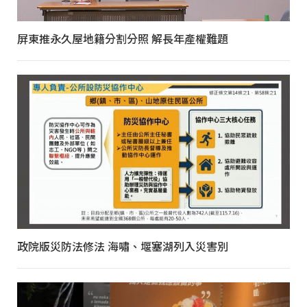
屏東推永久屋地籍分割分照 解長年產權難題
政院版災防法修法 海嘯、堰塞湖列入災害別