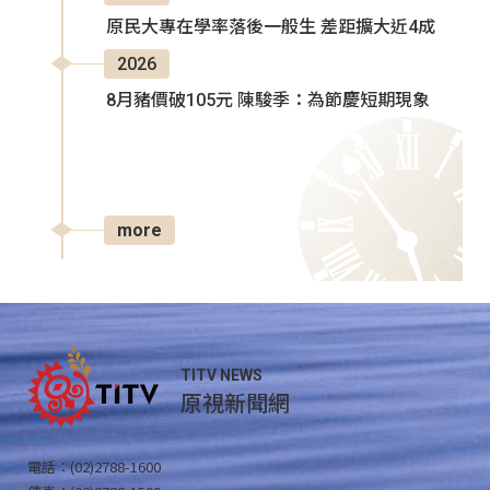
原民大專在學率落後一般生 差距擴大近4成
2026
8月豬價破105元 陳駿季：為節慶短期現象
more
TITV NEWS
原視新聞網
電話：(02)2788-1600