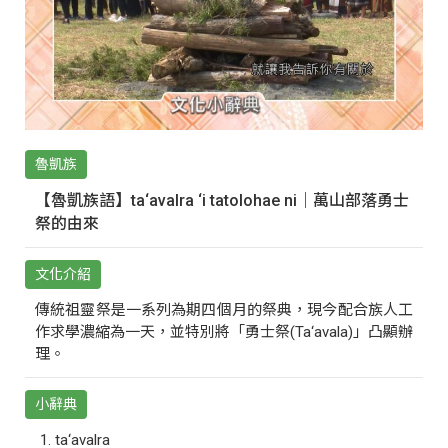
魯凱族
【魯凱族語】ta‘avalra ‘i tatolohae ni｜萬山部落勇士
祭的由來
文化介紹
傳統祖靈祭是一系列為期四個月的祭典，現今配合族人工
作求學濃縮為一天，並特別將「勇士祭(Ta‘avala)」凸顯辦
理。
小辭典
ta‘avalra