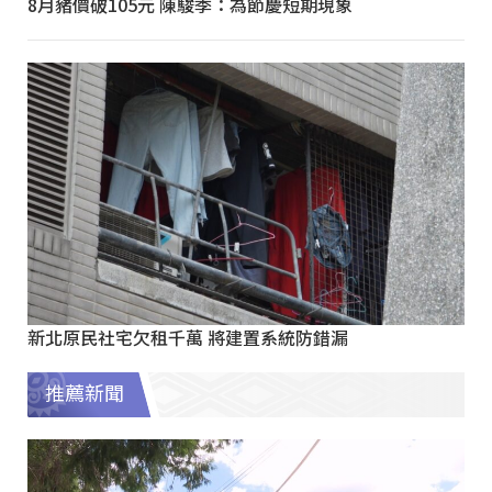
8月豬價破105元 陳駿季：為節慶短期現象
新北原民社宅欠租千萬 將建置系統防錯漏
推薦新聞