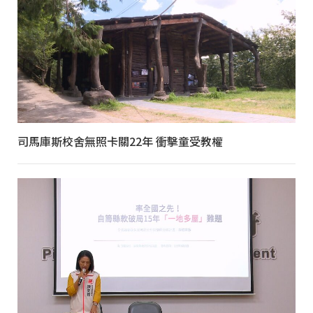
司馬庫斯校舍無照卡關22年 衝擊童受教權