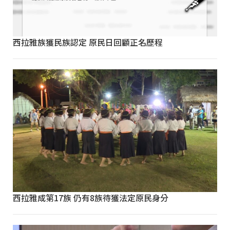
西拉雅族獲民族認定 原民日回顧正名歷程
西拉雅成第17族 仍有8族待獲法定原民身分