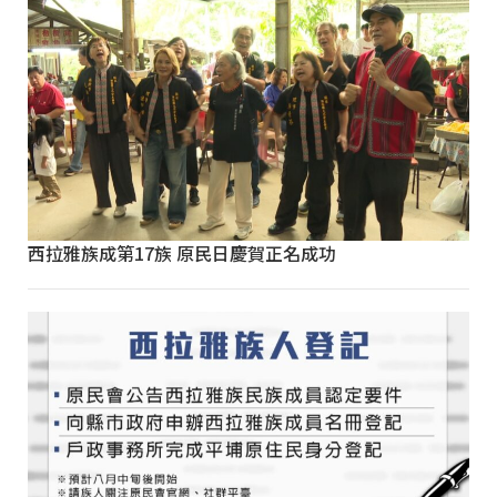
西拉雅族成第17族 原民日慶賀正名成功