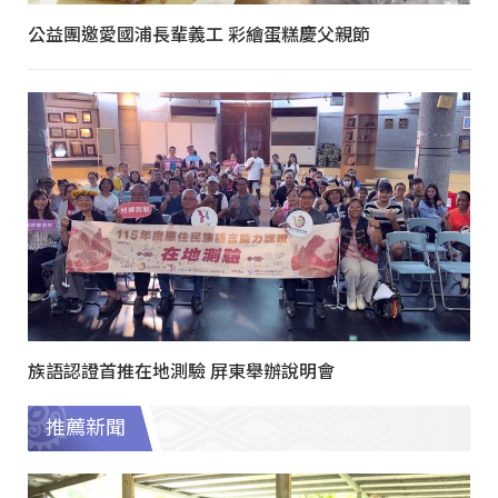
公益團邀愛國浦長輩義工 彩繪蛋糕慶父親節
族語認證首推在地測驗 屏東舉辦說明會
推薦新聞