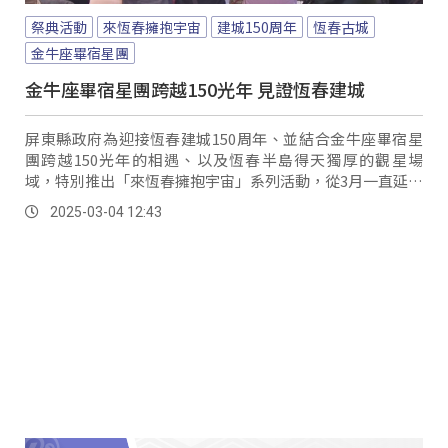
祭典活動
來恆春擁抱宇宙
建城150周年
恆春古城
金牛座畢宿星團
金牛座畢宿星團跨越150光年 見證恆春建城
屏東縣政府為迎接恆春建城150周年、並結合金牛座畢宿星
團跨越150光年的相遇、以及恆春半島得天獨厚的觀星場
域，特別推出「來恆春擁抱宇宙」系列活動，從3月一直延續
到12月；第一場將在台灣最南端的鵝鑾鼻燈塔，邀請國內外
2025-03-04 12:43
遊客一起來屏東追星。