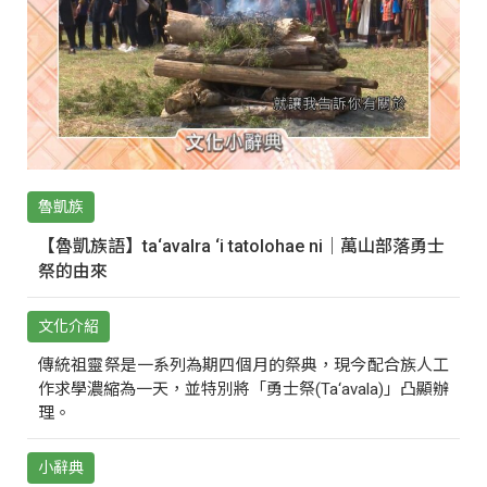
魯凱族
【魯凱族語】ta‘avalra ‘i tatolohae ni｜萬山部落勇士
祭的由來
文化介紹
傳統祖靈祭是一系列為期四個月的祭典，現今配合族人工
作求學濃縮為一天，並特別將「勇士祭(Ta‘avala)」凸顯辦
理。
小辭典