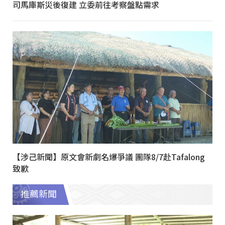
司馬庫斯災後復建 立委前往考察盤點需求
【涉己新聞】原文會新劇名爆爭議 團隊8/7赴Tafalong
致歉
推薦新聞