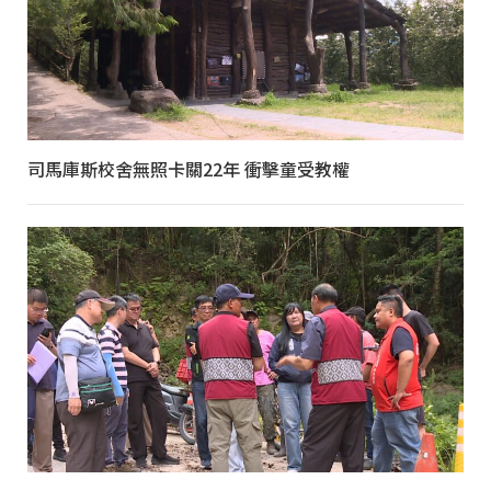
司馬庫斯校舍無照卡關22年 衝擊童受教權