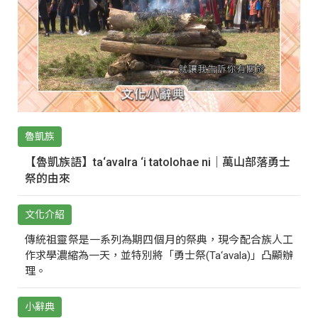
魯凱族
【魯凱族語】ta‘avalra ‘i tatolohae ni｜萬山部落勇士
祭的由來
文化介紹
傳統祖靈祭是一系列為期四個月的祭典，現今配合族人工
作求學濃縮為一天，並特別將「勇士祭(Ta‘avala)」凸顯辦
理。
小辭典