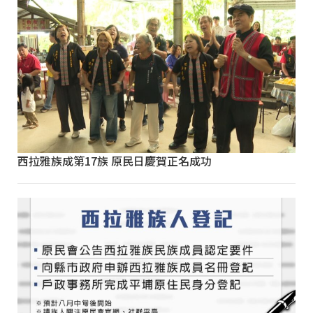
西拉雅族成第17族 原民日慶賀正名成功