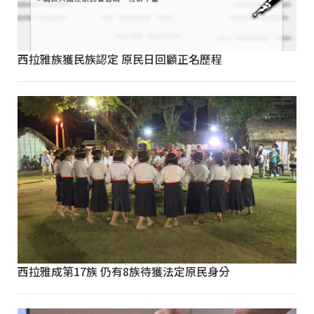
西拉雅族獲民族認定 原民日回顧正名歷程
西拉雅成第17族 仍有8族待獲法定原民身分