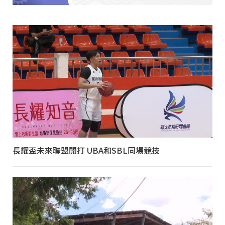
長耀盃未來聯盟開打 UBA和SBL同場競技