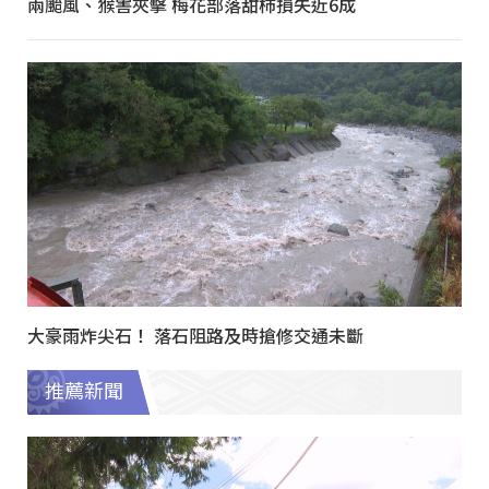
兩颱風、猴害夾擊 梅花部落甜柿損失近6成
大豪雨炸尖石！ 落石阻路及時搶修交通未斷
推薦新聞