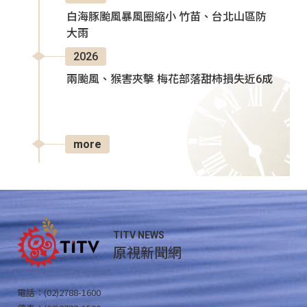
白海豚颱風暴風圈縮小 竹苗、台北山區防
大雨
2026
兩颱風、猴害夾擊 梅花部落甜柿損失近6成
more
TITV NEWS
原視新聞網
電話：(02)2788-1600