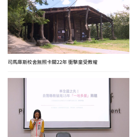
司馬庫斯校舍無照卡關22年 衝擊童受教權