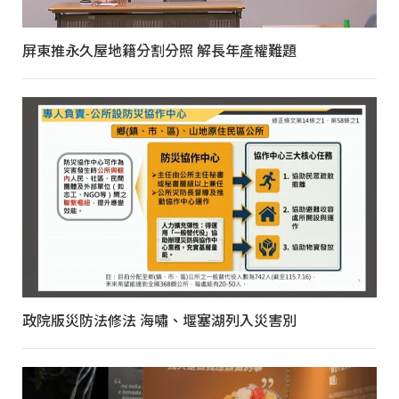
屏東推永久屋地籍分割分照 解長年產權難題
政院版災防法修法 海嘯、堰塞湖列入災害別