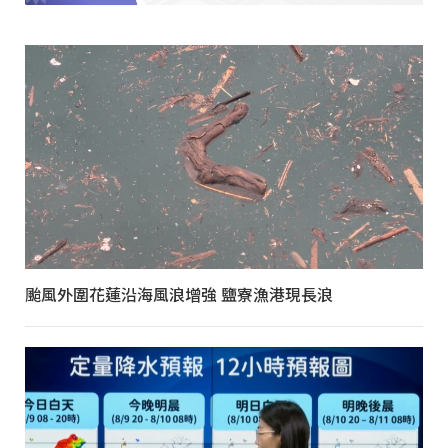
颱風外圍花蓮沿海風浪增強 鹽寮漁港現長浪