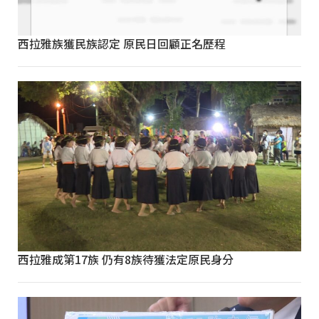
西拉雅族獲民族認定 原民日回顧正名歷程
西拉雅成第17族 仍有8族待獲法定原民身分