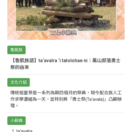
魯凱族
【魯凱族語】ta‘avalra ‘i tatolohae ni｜萬山部落勇士
祭的由來
文化介紹
傳統祖靈祭是一系列為期四個月的祭典，現今配合族人工
作求學濃縮為一天，並特別將「勇士祭(Ta‘avala)」凸顯辦
理。
小辭典
ta‘avalra