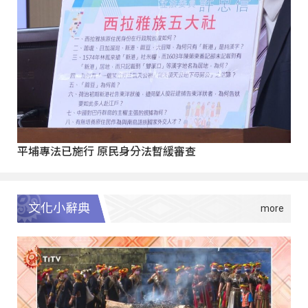
平埔專法已施行 原民身分法暫緩審查
文化小辭典