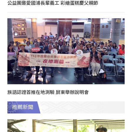
公益團邀愛國浦長輩義工 彩繪蛋糕慶父親節
族語認證首推在地測驗 屏東舉辦說明會
推薦新聞