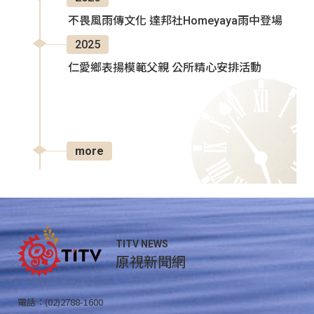
不畏風雨傳文化 達邦社Homeyaya雨中登場
2025
仁愛鄉表揚模範父親 公所精心安排活動
more
TITV NEWS
原視新聞網
電話：(02)2788-1600