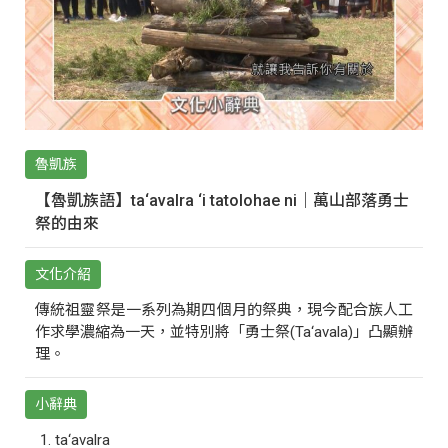
魯凱族
【魯凱族語】ta‘avalra ‘i tatolohae ni｜萬山部落勇士
祭的由來
文化介紹
傳統祖靈祭是一系列為期四個月的祭典，現今配合族人工
作求學濃縮為一天，並特別將「勇士祭(Ta‘avala)」凸顯辦
理。
小辭典
ta‘avalra