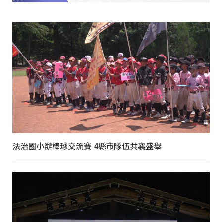
法治國小辦棒球交流賽 4縣市隊伍共襄盛舉