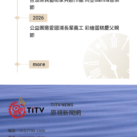
台澳原民藝術家共創作品 同登Garma音樂
節
2026
公益團邀愛國浦長輩義工 彩繪蛋糕慶父親
節
more
TITV NEWS
原視新聞網
電話：(02)2788-1600