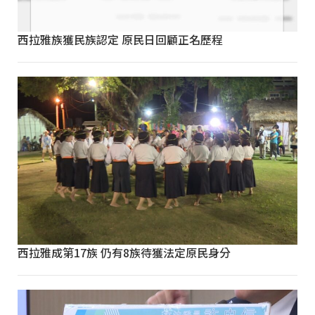
西拉雅族獲民族認定 原民日回顧正名歷程
西拉雅成第17族 仍有8族待獲法定原民身分