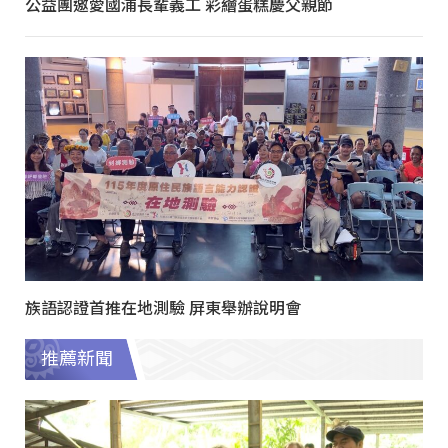
公益團邀愛國浦長輩義工 彩繪蛋糕慶父親節
族語認證首推在地測驗 屏東舉辦說明會
推薦新聞