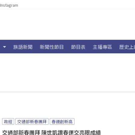
Instagram
族語新聞
新聞性節目
節目表
主播專區
歷史上
政經
交通部新春團拜
春運創新高
交通部新春團拜 陳世凱讚春運交亮眼成績