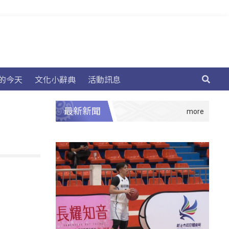
的今天
文化小辭典
活動訊息
最新新聞