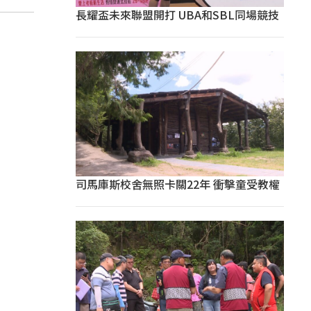
長耀盃未來聯盟開打 UBA和SBL同場競技
司馬庫斯校舍無照卡關22年 衝擊童受教權