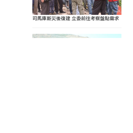
司馬庫斯災後復建 立委前往考察盤點需求
【涉己新聞】原文會新劇名爆爭議 團隊8/7
赴Tafalong致歉
推薦新聞