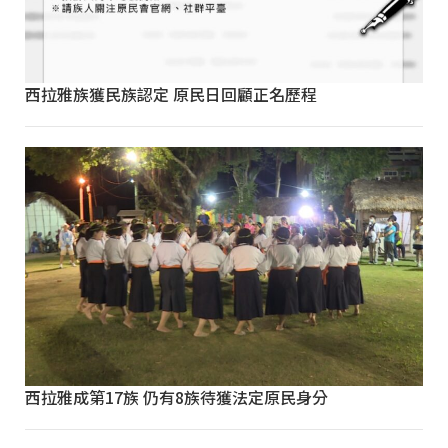
西拉雅族獲民族認定 原民日回顧正名歷程
西拉雅成第17族 仍有8族待獲法定原民身分