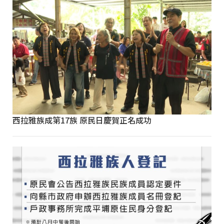
西拉雅族成第17族 原民日慶賀正名成功