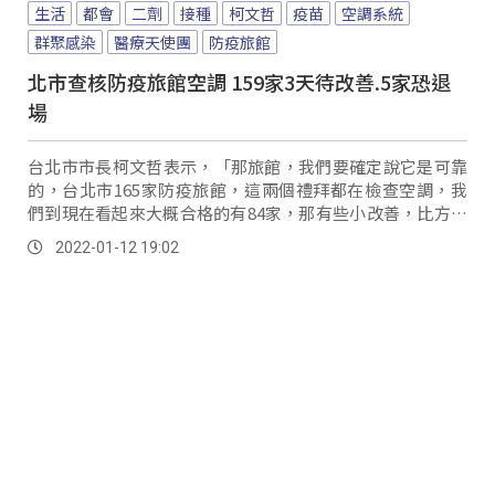
生活
都會
二劑
接種
柯文哲
疫苗
空調系統
群聚感染
醫療天使團
防疫旅館
北市查核防疫旅館空調 159家3天待改善.5家恐退
場
台北市市長柯文哲表示，「那旅館，我們要確定說它是可靠
的，台北市165家防疫旅館，這兩個禮拜都在檢查空調，我
們到現在看起來大概合格的有84家，那有些小改善，比方說
換個網、過濾網、 那個風扇太舊了也要換新...。
2022-01-12 19:02