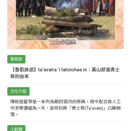
魯凱族
【魯凱族語】ta‘avalra ‘i tatolohae ni｜萬山部落勇士
祭的由來
文化介紹
傳統祖靈祭是一系列為期四個月的祭典，現今配合族人工
作求學濃縮為一天，並特別將「勇士祭(Ta‘avala)」凸顯辦
理。
小辭典