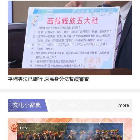
平埔專法已施行 原民身分法暫緩審查
文化小辭典