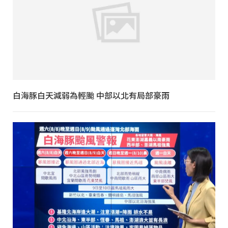
白海豚白天減弱為輕颱 中部以北有局部豪雨