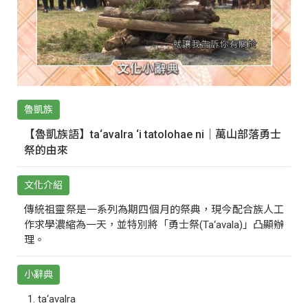
魯凱族
【魯凱族語】ta‘avalra ‘i tatolohae ni｜萬山部落勇士
祭的由來
文化介紹
傳統祖靈祭是一系列為期四個月的祭典，現今配合族人工
作求學濃縮為一天，並特別將「勇士祭(Ta‘avala)」凸顯辦
理。
小辭典
ta‘avalra