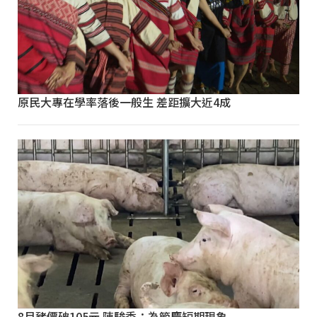
原民大專在學率落後一般生 差距擴大近4成
8月豬價破105元 陳駿季：為節慶短期現象