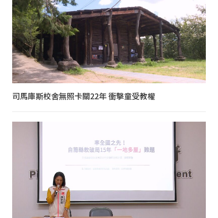
司馬庫斯校舍無照卡關22年 衝擊童受教權