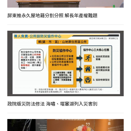
屏東推永久屋地籍分割分照 解長年產權難題
政院版災防法修法 海嘯、堰塞湖列入災害別