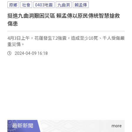
原鄉
社會
0403地震
九曲洞
賴孟傳
挺進九曲洞艱困災區 賴孟傳以原民傳統智慧搶救
傷患
4月3日上午，花蓮發生7.2強震，造成至少10死、千人受傷嚴
重災情。
2024-04-09 16:18
最新新聞