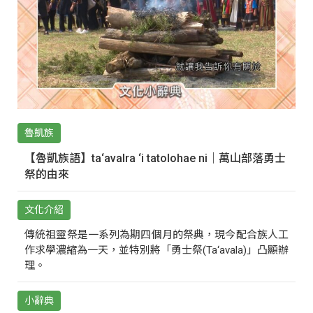
魯凱族
【魯凱族語】ta‘avalra ‘i tatolohae ni｜萬山部落勇士
祭的由來
文化介紹
傳統祖靈祭是一系列為期四個月的祭典，現今配合族人工
作求學濃縮為一天，並特別將「勇士祭(Ta‘avala)」凸顯辦
理。
小辭典