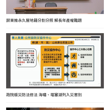
屏東推永久屋地籍分割分照 解長年產權難題
政院版災防法修法 海嘯、堰塞湖列入災害別