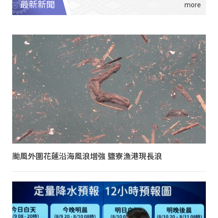
最新新聞
颱風外圍花蓮沿海風浪增強 鹽寮漁港現長浪