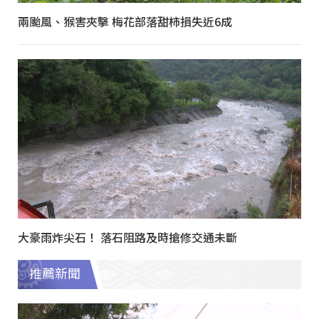
兩颱風、猴害夾擊 梅花部落甜柿損失近6成
大豪雨炸尖石！ 落石阻路及時搶修交通未斷
推薦新聞