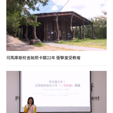
司馬庫斯校舍無照卡關22年 衝擊童受教權