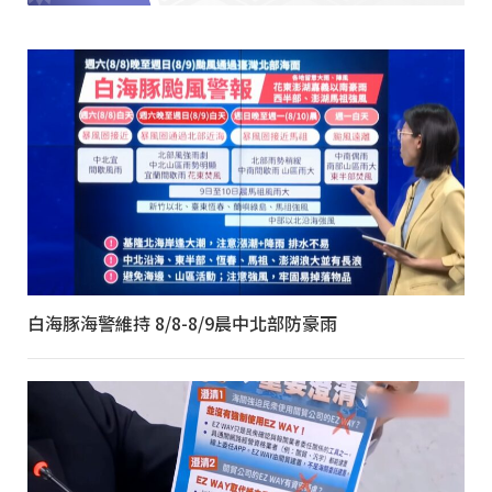
白海豚海警維持 8/8-8/9晨中北部防豪雨