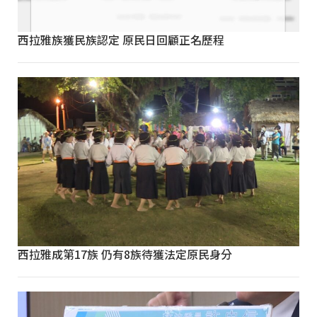
西拉雅族獲民族認定 原民日回顧正名歷程
西拉雅成第17族 仍有8族待獲法定原民身分