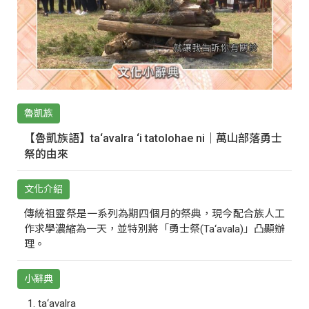
魯凱族
【魯凱族語】ta‘avalra ‘i tatolohae ni｜萬山部落勇士
祭的由來
文化介紹
傳統祖靈祭是一系列為期四個月的祭典，現今配合族人工
作求學濃縮為一天，並特別將「勇士祭(Ta‘avala)」凸顯辦
理。
小辭典
ta‘avalra