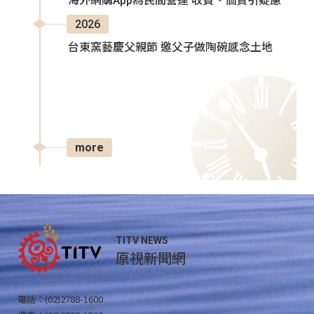
海外網購App為民間營運 收費、個資引疑慮
2026
台東窯藝慶父親節 邀父子做陶碗感念土地
more
TITV NEWS
原視新聞網
電話：(02)2788-1600