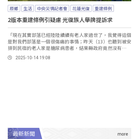
原鄉
生活
中央災情記者會
花蓮光復
重建條例
2版本重建條例引疑慮 光復族人舉牌提訴求
「現在其實部落已經陸陸續續有老人家過世了，我覺得這個
是對我們部落是一個很傷痛的事情；昨天（13）也聽到被安
排到民宿的老人家是糖尿病患者，結果縣政府竟然沒有給他
們晚餐，是在家族群組求救才去處理了，我覺得這就是我們
2025-10-14 19:08
非常需要集體的中繼安置，能不能趕快到部落裡面去溝通？
像我知道Atomo（阿陶莫部落）已經提出在東富國小，那
Fata&#8217;an（馬太鞍部落）其實有幾個點都已經有提出
了，就需要中央來去做一個風險評估，看哪一個點是最適合
的。
最新新聞