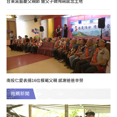
台東窯藝慶父親節 邀父子做陶碗感念土地
南投仁愛表揚16位模範父親 感謝爸爸辛勞
推薦新聞