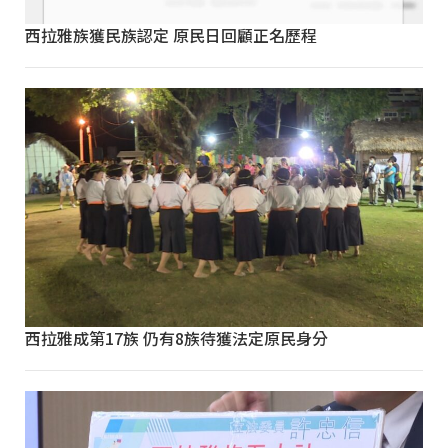
西拉雅族獲民族認定 原民日回顧正名歷程
西拉雅成第17族 仍有8族待獲法定原民身分