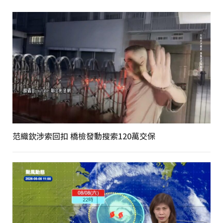
范織欽涉索回扣 橋檢發動搜索120萬交保