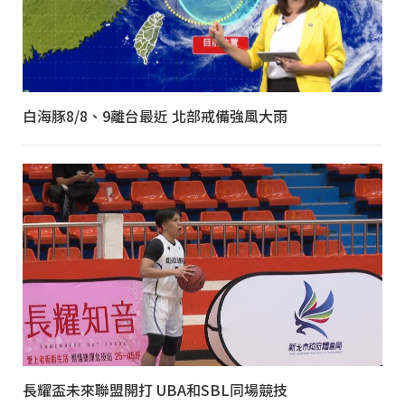
白海豚8/8、9離台最近 北部戒備強風大雨
長耀盃未來聯盟開打 UBA和SBL同場競技