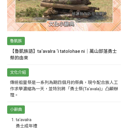
魯凱族
【魯凱族語】ta‘avalra ‘i tatolohae ni｜萬山部落勇士
祭的由來
文化介紹
傳統祖靈祭是一系列為期四個月的祭典，現今配合族人工
作求學濃縮為一天，並特別將「勇士祭(Ta‘avala)」凸顯辦
理。
小辭典
ta‘avalra
勇士成年禮