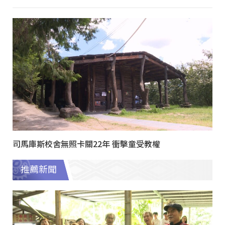
司馬庫斯校舍無照卡關22年 衝擊童受教權
推薦新聞