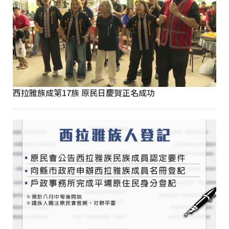
西拉雅族成第17族 原民日慶賀正名成功