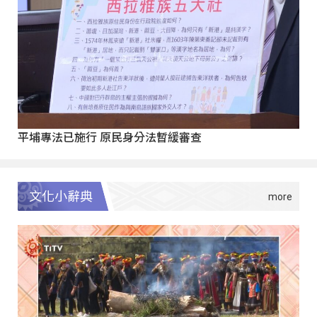
平埔專法已施行 原民身分法暫緩審查
文化小辭典