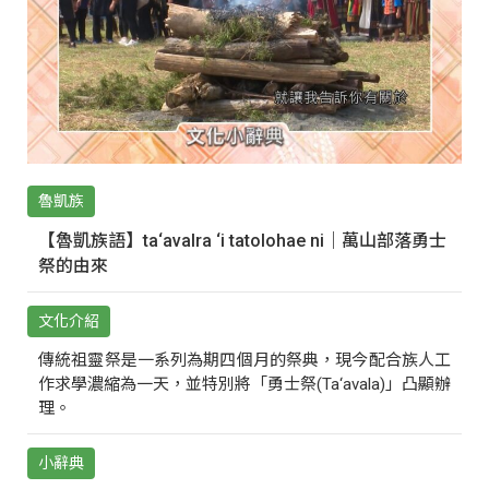
魯凱族
【魯凱族語】ta‘avalra ‘i tatolohae ni｜萬山部落勇士
祭的由來
文化介紹
傳統祖靈祭是一系列為期四個月的祭典，現今配合族人工
作求學濃縮為一天，並特別將「勇士祭(Ta‘avala)」凸顯辦
理。
小辭典