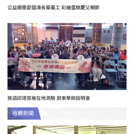
公益團邀愛國浦長輩義工 彩繪蛋糕慶父親節
族語認證首推在地測驗 屏東舉辦說明會
推薦新聞