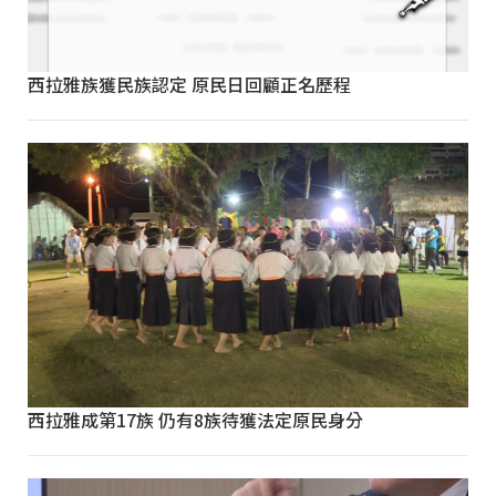
西拉雅族獲民族認定 原民日回顧正名歷程
西拉雅成第17族 仍有8族待獲法定原民身分