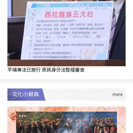
平埔專法已施行 原民身分法暫緩審查
文化小辭典