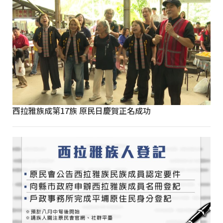
西拉雅族成第17族 原民日慶賀正名成功