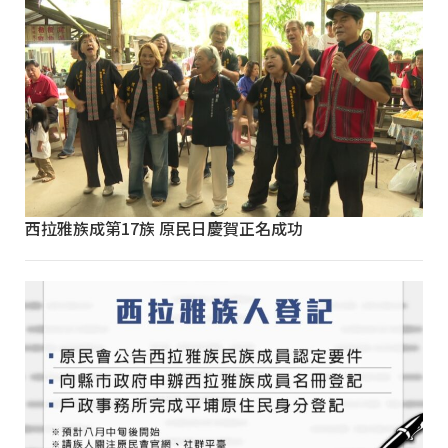
西拉雅族成第17族 原民日慶賀正名成功