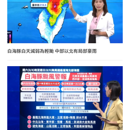
白海豚白天減弱為輕颱 中部以北有局部豪雨