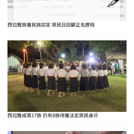
西拉雅族獲民族認定 原民日回顧正名歷程
西拉雅成第17族 仍有8族待獲法定原民身分