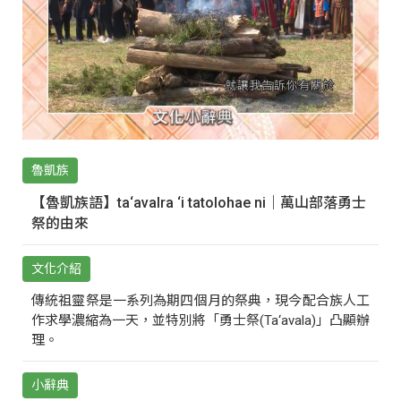
魯凱族
【魯凱族語】ta‘avalra ‘i tatolohae ni｜萬山部落勇士
祭的由來
文化介紹
傳統祖靈祭是一系列為期四個月的祭典，現今配合族人工
作求學濃縮為一天，並特別將「勇士祭(Ta‘avala)」凸顯辦
理。
小辭典