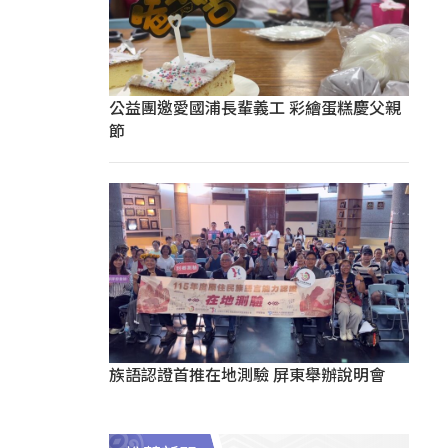
公益團邀愛國浦長輩義工 彩繪蛋糕慶父親
節
族語認證首推在地測驗 屏東舉辦說明會