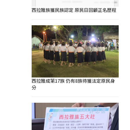
西拉雅族獲民族認定 原民日回顧正名歷程
西拉雅成第17族 仍有8族待獲法定原民身
分