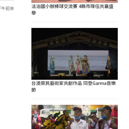
法治國小辦棒球交流賽 4縣市隊伍共襄盛
下午迎來
舉
台澳原民藝術家共創作品 同登Garma音樂
節