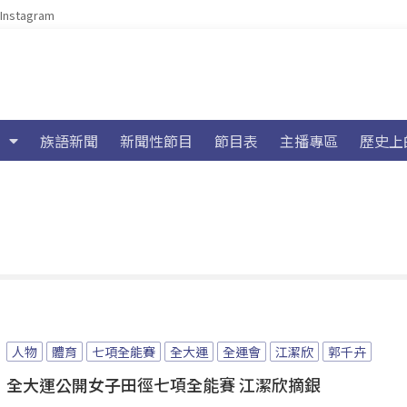
Instagram
族語新聞
新聞性節目
節目表
主播專區
歷史上
人物
體育
七項全能賽
全大運
全運會
江潔欣
郭千卉
全大運公開女子田徑七項全能賽 江潔欣摘銀