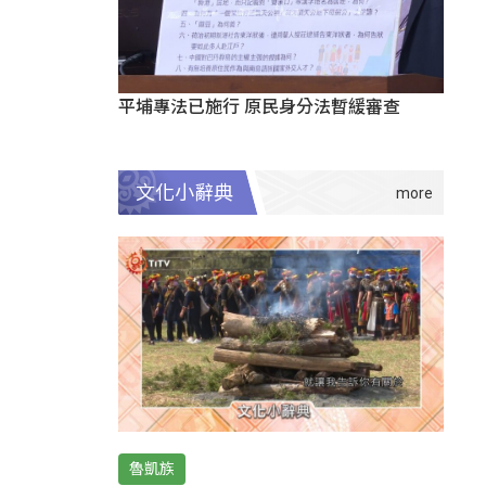
平埔專法已施行 原民身分法暫緩審查
文化小辭典
魯凱族