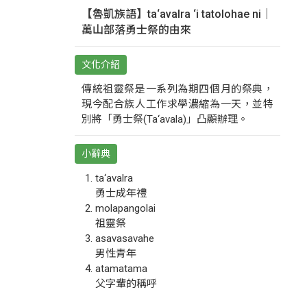
【魯凱族語】ta‘avalra ‘i tatolohae ni｜
萬山部落勇士祭的由來
文化介紹
傳統祖靈祭是一系列為期四個月的祭典，
現今配合族人工作求學濃縮為一天，並特
別將「勇士祭(Ta‘avala)」凸顯辦理。
小辭典
ta‘avalra
勇士成年禮
molapangolai
祖靈祭
asavasavahe
男性青年
atamatama
父字輩的稱呼