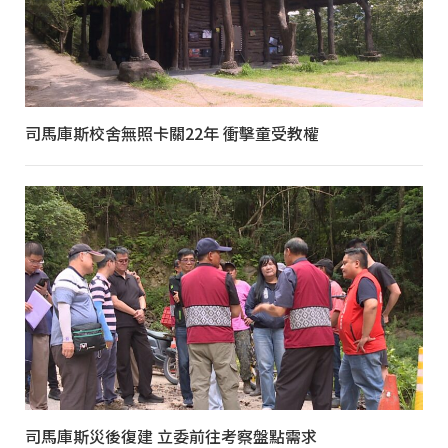
司馬庫斯校舍無照卡關22年 衝擊童受教權
司馬庫斯災後復建 立委前往考察盤點需求