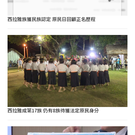
西拉雅族獲民族認定 原民日回顧正名歷程
西拉雅成第17族 仍有8族待獲法定原民身分