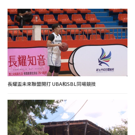
長耀盃未來聯盟開打 UBA和SBL同場競技