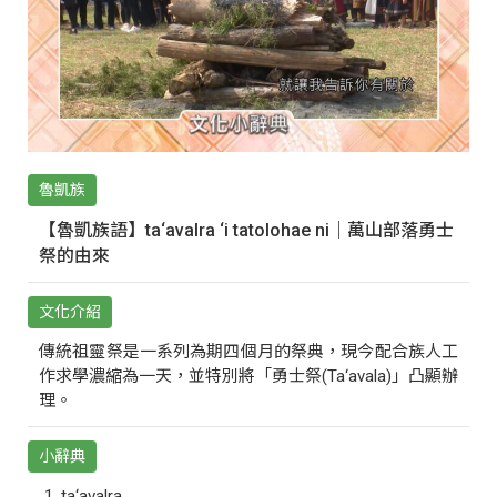
魯凱族
【魯凱族語】ta‘avalra ‘i tatolohae ni｜萬山部落勇士
祭的由來
文化介紹
傳統祖靈祭是一系列為期四個月的祭典，現今配合族人工
作求學濃縮為一天，並特別將「勇士祭(Ta‘avala)」凸顯辦
理。
小辭典
ta‘avalra