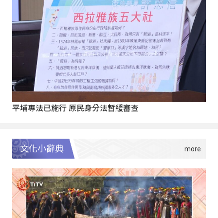
平埔專法已施行 原民身分法暫緩審查
文化小辭典