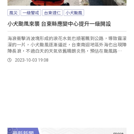
風災
一級警戒
台東達仁
小犬颱風
小犬颱風來襲 台東縣應變中心提升一級開設
海浪衝擊消波塊形成的浪花水氣也順著飄到公路，導致霧濛
濛的一片，小犬颱風逐漸逼近，台東南迴地區外海也出現陣
陣長浪，不過白天的天氣依舊晴朗炎熱，預估在颱風路徑範
圍的達仁鄉南田村居民，不敢掉以輕心，放置沙包壓在鐵皮
2023-10-03 19:08
屋頂上來避免遭強風侵襲。
最新新聞