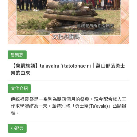
魯凱族
【魯凱族語】ta‘avalra ‘i tatolohae ni｜萬山部落勇士
祭的由來
文化介紹
傳統祖靈祭是一系列為期四個月的祭典，現今配合族人工
作求學濃縮為一天，並特別將「勇士祭(Ta‘avala)」凸顯辦
理。
小辭典