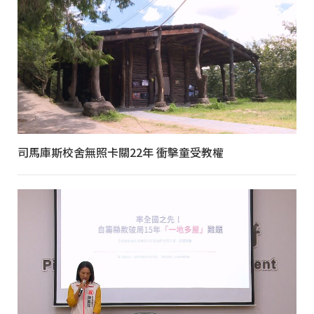
司馬庫斯校舍無照卡關22年 衝擊童受教權