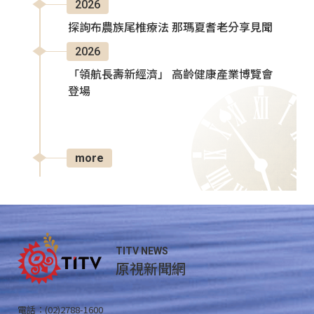
2026
探詢布農族尾椎療法 那瑪夏耆老分享見聞
2026
「領航長壽新經濟」 高齡健康產業博覽會
登場
more
TITV NEWS
原視新聞網
電話：(02)2788-1600