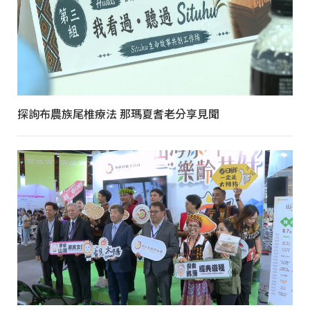
探詢布農族尾椎療法 那瑪夏耆老分享見聞