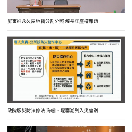
屏東推永久屋地籍分割分照 解長年產權難題
政院版災防法修法 海嘯、堰塞湖列入災害別