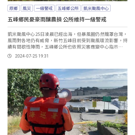
原鄉
風災
一級警戒
五峰鄉公所
凱米颱風中心
五峰鄉民憂豪雨釀農損 公所維持一級警戒
凱米颱風中心25日凌晨已經出海，但暴風圈仍然籠罩台灣，
風雨對各地仍有威脅，新竹五峰目前受到颱風環流影響，持
續有間歇性陣雨，五峰鄉公所也依照災害應變中心指示，維
持一級警戒，持續待命。
2024-07-25 19:31