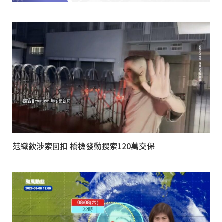
范織欽涉索回扣 橋檢發動搜索120萬交保