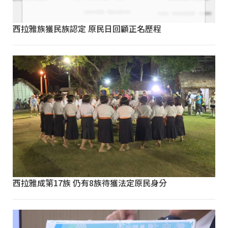
西拉雅族獲民族認定 原民日回顧正名歷程
西拉雅成第17族 仍有8族待獲法定原民身分