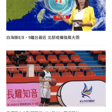
白海豚8/8、9離台最近 北部戒備強風大雨