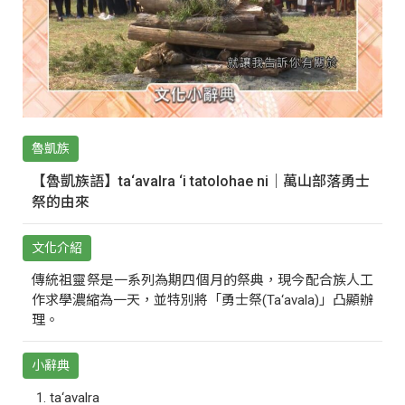
魯凱族
【魯凱族語】ta‘avalra ‘i tatolohae ni｜萬山部落勇士
祭的由來
文化介紹
傳統祖靈祭是一系列為期四個月的祭典，現今配合族人工
作求學濃縮為一天，並特別將「勇士祭(Ta‘avala)」凸顯辦
理。
小辭典
ta‘avalra