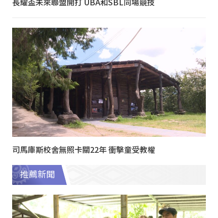
長耀盃未來聯盟開打 UBA和SBL同場競技
司馬庫斯校舍無照卡關22年 衝擊童受教權
推薦新聞