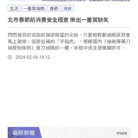
生活
一番賞抽獎
春節
消安
北市春節前消費安全稽查 揪出一番賞缺失
閃閃發亮的戒指前端卻相當的尖銳、只要輕輕劃過紙張就會
馬上破掉，這是俗稱的「手指虎」，根據國內《槍砲彈藥刀
械管制條例》是刀械類的一種，非經中央主管機關許可不得
製造、販賣、持有；日前被台北市刑大在網路巡邏時發現有
2024-02-06 19:12
賣家在購物平台違法販售。
最新新聞