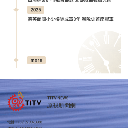
白海豚8/8、9離台最近 北部戒備強風大雨
2025
德芙蘭國小少棒隊成軍3年 獲隊史首座冠軍
more
TITV NEWS
原視新聞網
電話：(02)2788-1600