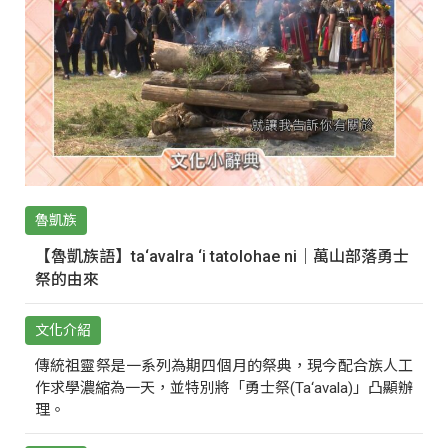
魯凱族
【魯凱族語】ta‘avalra ‘i tatolohae ni｜萬山部落勇士
祭的由來
文化介紹
傳統祖靈祭是一系列為期四個月的祭典，現今配合族人工
作求學濃縮為一天，並特別將「勇士祭(Ta‘avala)」凸顯辦
理。