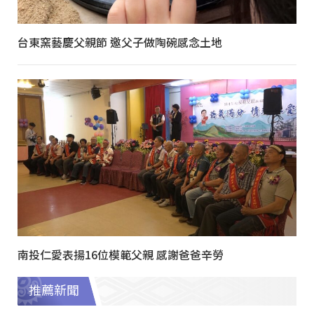
台東窯藝慶父親節 邀父子做陶碗感念土地
南投仁愛表揚16位模範父親 感謝爸爸辛勞
推薦新聞