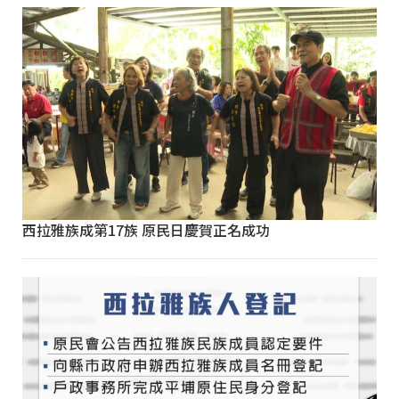
西拉雅族成第17族 原民日慶賀正名成功