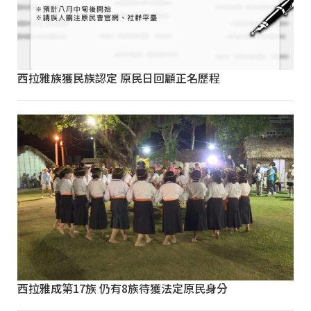
西拉雅族獲民族認定 原民日回顧正名歷程
西拉雅成第17族 仍有8族待獲法定原民身分