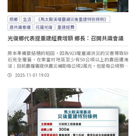
原鄉
生活
《馬太鞍溪堰塞湖災後重建特別條例》
建共識會議
花蓮光復
重建經費
光復鄉代表提重建經費增額 鄉長：召開共識會議
原本準備要結穗的稻田，因為923堰塞湖洪災的災害導致砂
石完全覆蓋，在東富村地區至少有50公頃以上的農田遭淹
沒；目前農糧署提供農災補助每公頃2萬元，但是每公頃預估
成本8萬對農民是很大的負擔，有代表提出增額的建議。
2025-11-01 19:03