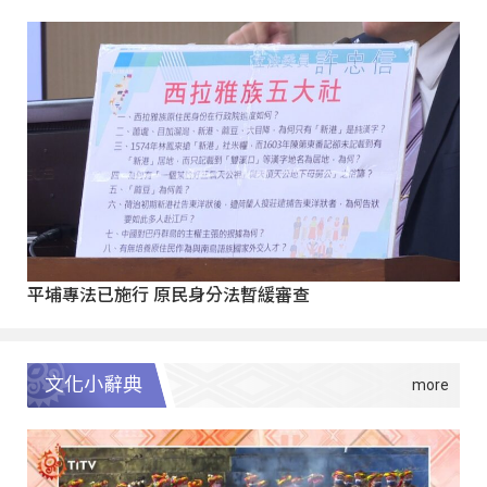
平埔專法已施行 原民身分法暫緩審查
文化小辭典