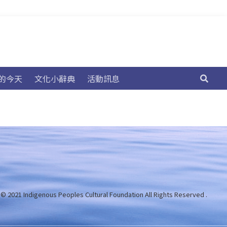
的今天
文化小辭典
活動訊息
 © 2021 Indigenous Peoples Cultural Foundation
All Rights Reserved .