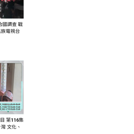
合國調查 戰
民族電視台
目 第116集
灣 文化、