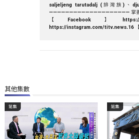
saljeljeng tarutadalj (排灣族)、
———————————————————— 掌握即時
【Facebook】https://www
https://instagram.com/titv.news.1
其他集數
第集
第集