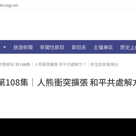
Instagram
族語新聞
新聞性節目
節目表
主播專區
歷史上
好講】完整節目 第108集｜人熊衝突擴張 和平共處解方？​｜原住民族電視台
目 第108集｜人熊衝突擴張 和平共處解