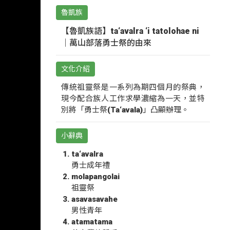
魯凱族
【魯凱族語】ta‘avalra ‘i tatolohae ni
｜萬山部落勇士祭的由來
文化介紹
傳統祖靈祭是一系列為期四個月的祭典，
現今配合族人工作求學濃縮為一天，並特
別將「勇士祭(Ta‘avala)」凸顯辦理。
小辭典
ta‘avalra
勇士成年禮
molapangolai
祖靈祭
asavasavahe
男性青年
atamatama