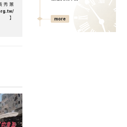
n 黃秀蕙
g.tw/
ram】
more