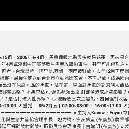
有15例，2006年有4例，黑熊通報地點最多就是花蓮，再來是
去年4月卓溪鄉中正部落發生黑熊攻擊狗事件，甚至可能傷及族
 再者，台灣黑熊「阿里曼.西肯」兩度被野放，去年12月再度
捕獲，最後決定送到台北市立動物園安置，不再野放，成為國
頻出沒在原鄉地區的黑熊，站在第一線面對黑熊的部落族人觀
哪些策略？ 本集重點 👉黑熊頻頻出沒 對部落造成那些影響？ 
少？是否打破人熊界線？ 👉遭野放三次之黑熊，如何強制收容？ 
3:00 📍重播｜05/22(五) 07:00~08:00、16:00~17:00 
17:00 ———————————————————— 🔸主持人Kacaw．Fuyan 
獵文化與生態共管協會理事長｜妲力禡‧拿亥蘇嵐 (布農族) 農業
延平鄉武陵村武陵社區發展協會理事長｜古建明 (布農族) 🔸