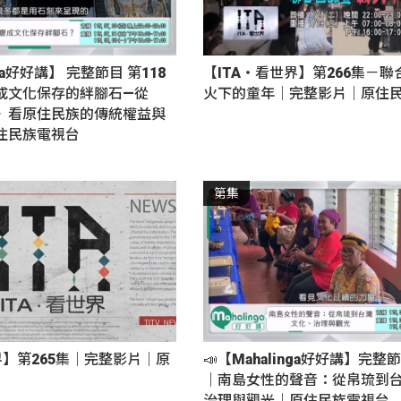
nga好好講】 完整節目 第118
【ITA・看世界】第266集－聯
成文化保存的絆腳石—從
火下的童年｜完整影片｜原住
》看原住民族的傳統權益與
住民族電視台
第集
界】第265集｜完整影片｜原
📣【Mahalinga好好講】完整節
｜南島女性的聲音：從帛琉到台
治理與觀光｜原住民族電視台