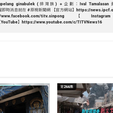
djupelang ginabulek (排灣族) 🔸企劃：Ival Tamalasa
消息就在 #原視新聞網 【官方網站】https://news.ipcf.or
.facebook.com/titv.sinpong 【Instag
6 【YouTube】https://www.youtube.com/c/TITVNews16
第266集