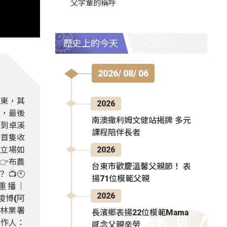
父字輩的稱呼
歷史上的今天
2026/ 08/ 06
台東，其
2026
人，最後
南澳撒利姆文健站揭牌 多元
回到卓溪
課程陪伴長者
內首隻收
點立場如
2026
👉布農
台東市歡慶溫馨父親節！ 表
📺🕙
揚71位模範父親
📍重播｜
2026
章俊博(阿
部林業署
長濱鄉表揚22位模範Mama
製作人：
感念父親辛勞