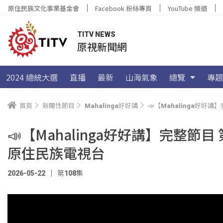
原住民族文化事業基金會
Facebook 粉絲專頁
YouTube 頻道
TITV NEWS
原視新聞網
2024 總統大選
直播
最新
山海氣象
總覽
專題
首頁
新聞性節目
Mahalinga好好講
📣【Mahalinga好
📣【Mahalinga好好講】完整節
原住民族電視台
2026-05-22
第108集