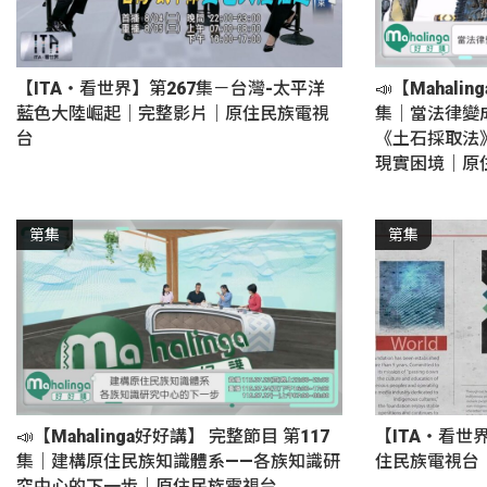
【ITA・看世界】第267集－台灣-太平洋
📣【Mahali
藍色大陸崛起｜完整影片｜原住民族電視
集｜當法律變
台
《土石採取法
現實困境｜原
第集
第集
📣【Mahalinga好好講】 完整節目 第117
【ITA・看世
集｜建構原住民族知識體系——各族知識研
住民族電視台
究中心的下一步｜原住民族電視台