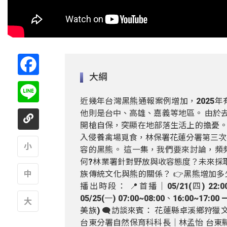
Facebook
大綱
Line
近幾年台灣黑熊通報案例增加，2025年
他則是台中、高雄、嘉義等地區。 由於
開槍自保，突顯在地部落生活上的擔憂。
入侵養禽場覓食，林保署花蓮分署第三次
容的黑熊。 這一集，我們要來討論，頻
何?林業署針對野放與收容態度？未來採取
A
族傳統文化與熊的關係？ 👉黑熊增加多
播出時段： 📍首播｜05/21(四) 22:00~2
A
05/25(一) 07:00~08:00、16:00~
美族) 🗨️訪談來賓： 花蓮縣卓溪鄉狩
A
台東分署自然保育科科長｜林孟怡 台東縣