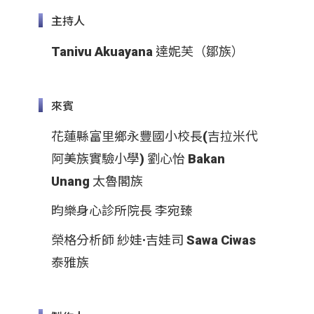
主持人
Tanivu Akuayana 達妮芙（鄒族）
來賓
花蓮縣富里鄉永豐國小校長(吉拉米代
阿美族實驗小學) 劉心怡 Bakan
Unang 太魯閣族
昀樂身心診所院長 李宛臻
榮格分析師 紗娃·吉娃司 Sawa Ciwas
泰雅族