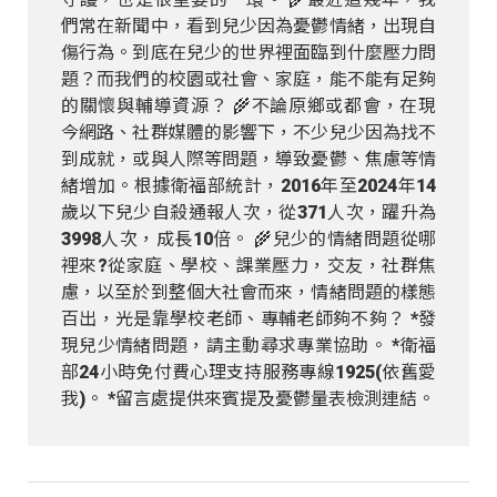
們常在新聞中，看到兒少因為憂鬱情緒，出現自
傷行為。到底在兒少的世界裡面臨到什麼壓力問
題？而我們的校園或社會、家庭，能不能有足夠
的關懷與輔導資源？ 🌾不論原鄉或都會，在現
今網路、社群媒體的影響下，不少兒少因為找不
到成就，或與人際等問題，導致憂鬱、焦慮等情
緒增加。根據衛福部統計，2016年至2024年14
歲以下兒少自殺通報人次，從371人次，躍升為
3998人次，成長10倍。 🌾兒少的情緒問題從哪
裡來?從家庭、學校、課業壓力，交友，社群焦
慮，以至於到整個大社會而來，情緒問題的樣態
百出，光是靠學校老師、專輔老師夠不夠？ *發
現兒少情緒問題，請主動尋求專業協助。 *衛福
部24小時免付費心理支持服務專線1925(依舊愛
我)。 *留言處提供來賓提及憂鬱量表檢測連結。