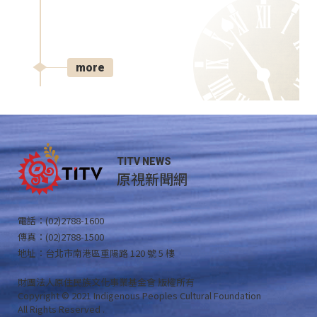
more
TITV NEWS
原視新聞網
電話：(02)2788-1600
傳真：(02)2788-1500
地址：台北市南港區重陽路 120 號 5 樓
財團法人原住民族文化事業基金會 版權所有
Copyright © 2021 Indigenous Peoples Cultural Foundation
All Rights Reserved .