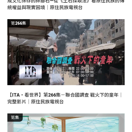
成文化保存的絆腳石—從《土石採取法》看原住民族的傳
統權益與現實困境｜原住民族電視台
第266集
【ITA・看世界】第266集－聯合國調查 戰火下的童年｜
完整影片｜原住民族電視台
第集