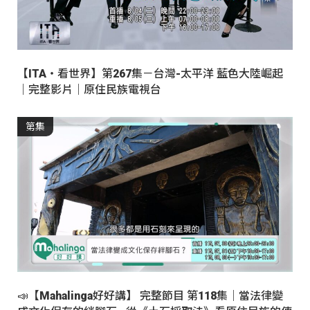
【ITA・看世界】第267集－台灣-太平洋 藍色大陸崛起
｜完整影片｜原住民族電視台
第集
📣【Mahalinga好好講】 完整節目 第118集｜當法律變