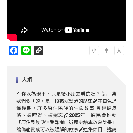
Facebook
Line
A
A
A
大綱
🌾你以為繪本，只是給小朋友看的嗎？ 這一集
我們要聊的，是一段被沉默過的歷史 ​ 🌾在白色恐
怖時期，許多原住民族的生命故事 曾經被忽
略、被噤聲、被遺忘 ​ 🌾2025年，原民會推動
「原住民族政治受難者口述歷史繪本改寫計畫」
讓傷痛變成可以被理解的故事 ​ 🌾這集節目，邀請