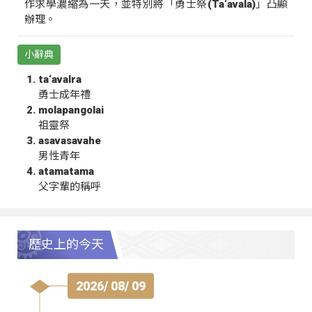
作求學濃縮為一天，並特別將「勇士祭(Ta‘avala)」凸顯
辦理。
小辭典
ta‘avalra
勇士成年禮
molapangolai
祖靈祭
asavasavahe
男性青年
atamatama
父字輩的稱呼
歷史上的今天
2026/ 08/ 09