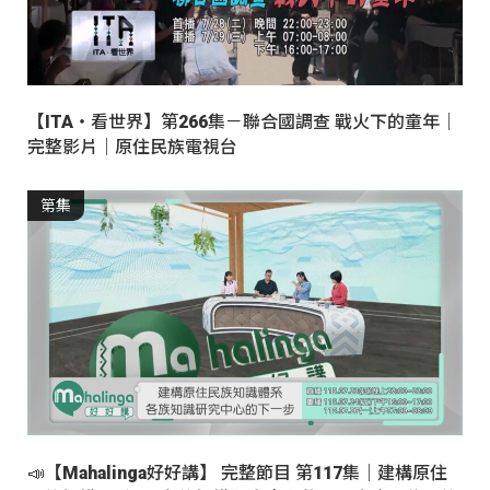
【ITA・看世界】第266集－聯合國調查 戰火下的童年｜
完整影片｜原住民族電視台
第集
📣【Mahalinga好好講】 完整節目 第117集｜建構原住