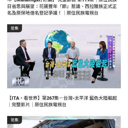
日省思與展望：花蓮豐年「節」惹議、西拉雅族正式正
名及原保地借名登記爭議！｜原住民族電視台
第集
【ITA・看世界】第267集－台灣-太平洋 藍色大陸崛起
｜完整影片｜原住民族電視台
第集