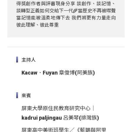
得獎創作者與評審現身分享 談創作、談記憶、
談轉型正義如何交給下一代 ​ 🌾當歷史不再被噤聲
當記憶能被溫柔地傳下去 我們將更有力量走向
彼此理解、彼此尊重
主持人
Kacaw．Fuyan 章俊博(阿美族)
來賓
屏東大學原住民教育研究中心｜
kadrui paljingau 呂美琴(排灣族)
屏東高中美術班學生／《藍鵲與阿里