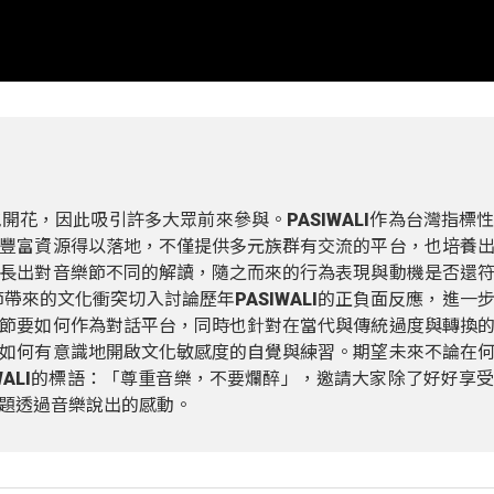
開花，因此吸引許多大眾前來參與。PASIWALI作為台灣指標
豐富資源得以落地，不僅提供多元族群有交流的平台，也培養
長出對音樂節不同的解讀，隨之而來的行為表現與動機是否還
節帶來的文化衝突切入討論歷年PASIWALI的正負面反應，進一
節要如何作為對話平台，同時也針對在當代與傳統過度與轉換
如何有意識地開啟文化敏感度的自覺與練習。期望未來不論在
WALI的標語：「尊重音樂，不要爛醉」，邀請大家除了好好享
題透過音樂說出的感動。