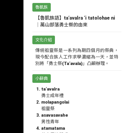
魯凱族
【魯凱族語】ta‘avalra ‘i tatolohae ni
｜萬山部落勇士祭的由來
文化介紹
傳統祖靈祭是一系列為期四個月的祭典，
現今配合族人工作求學濃縮為一天，並特
別將「勇士祭(Ta‘avala)」凸顯辦理。
小辭典
ta‘avalra
勇士成年禮
molapangolai
祖靈祭
asavasavahe
男性青年
atamatama