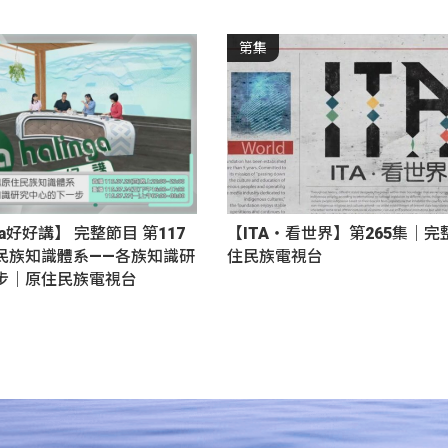
第集
nga好好講】 完整節目 第117
【ITA・看世界】第265集｜
民族知識體系——各族知識研
住民族電視台
步｜原住民族電視台