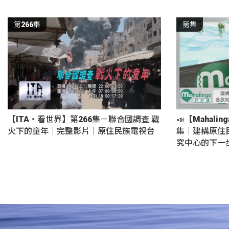
第266集
第集
【ITA・看世界】第266集－聯合國調查 戰
📣【Mahali
火下的童年｜完整影片｜原住民族電視台
集｜建構原住
究中心的下一