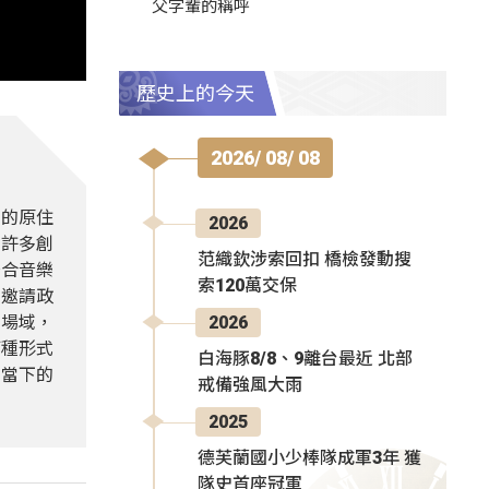
父字輩的稱呼
歷史上的今天
2026/ 08/ 08
性的原住
2026
出許多創
范織欽涉索回扣 橋檢發動搜
符合音樂
索120萬交保
步邀請政
的場域，
2026
何種形式
白海豚8/8、9離台最近 北部
受當下的
戒備強風大雨
2025
德芙蘭國小少棒隊成軍3年 獲
隊史首座冠軍