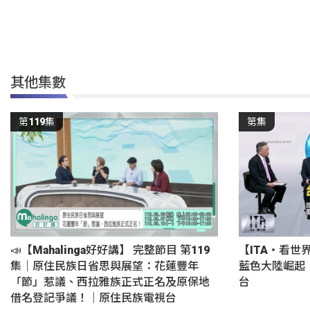
其他集數
第119集
第集
📣【Mahalinga好好講】 完整節目 第119
【ITA・看世
集｜原住民族日省思與展望：花蓮豐年
藍色大陸崛起
「節」惹議、西拉雅族正式正名及原保地
台
借名登記爭議！｜原住民族電視台