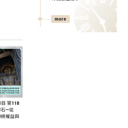
more
節目 第118
腳石—從
傳統權益與