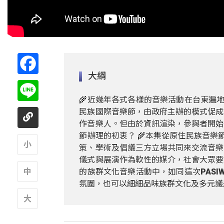
Facebook
大綱
Line
🌾近幾年各式各樣的音樂活動在台東遍地
民族國際音樂節，由政府主辦的模式促成
作音樂人。但由於資訊渲染，參與者開始
節辦理的初衷？ 🌾本集從原住民族音樂
策、學術及倡議三方立場共同來交流音樂
儀式與展演作為軟性的媒介，社會大眾要
A
的族群文化音樂活動中，如同這次PASI
氛圍，也可以細細品味族群文化及多元議
A
A